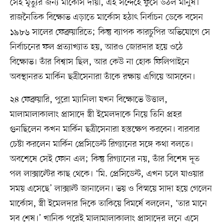
সেই মৃত্যুর জন্য মার্কোস দায়ী, এই সন্দেহে ফুঁসে উঠল মানুষ।
রাজনৈতিক বিক্ষোভ এড়াতে মার্কোস হঠাৎ নির্বাচন ডেকে বসেন
১৯৮৬ সালের ফেব্রুয়ারিতে; কিন্তু ব্যাপক কারচুপির অভিযোগে সে
নির্বাচনের ফল প্রত্যাখ্যাত হয়, আরও জোরদার হয়ে ওঠে
বিক্ষোভ। তাঁর বিশ্বাস ছিল, আর কেউ না হোক ফিলিপাইনে
অবস্থানরত মার্কিন ছত্রীসেনারা তাঁকে রক্ষায় এগিয়ে আসবেন।
২৪ ফেব্রুয়ারি, পুরো ম্যানিলা যখন বিক্ষোভে উত্তাল,
মালামালাকালাং প্রাসাদে স্ত্রী ইমেলদাকে নিয়ে তিনি প্রহর
গুনছিলেন কখন মার্কিন ছত্রীসেনারা হস্তক্ষেপ করবেন। বারবার
চেষ্টা করলেন মার্কিন প্রেসিডেন্ট রিগ্যানের সঙ্গে কথা বলতে।
অবশেষে সেই ফোন এল; কিন্তু রিগ্যানের নয়, তাঁর বিশেষ দূত
পল লাক্সাল্টের কাছ থেকে। ‘মি. প্রেসিডেন্ট, এখন চলে যাওয়ার
সময় এসেছে’ লাক্সাল্ট জানালেন। ভয় ও বিস্ময়ে সাদা হয়ে গেলেন
মার্কোস, স্ত্রী ইমেলদার দিকে তাকিয়ে বিমর্ষে বললেন, ‘তার মানে
সব শেষ।’ খানিক পরেই মালামালাকালাং প্রাসাদের লনে এসে