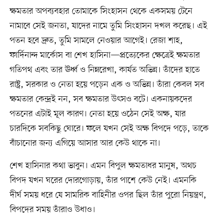
ক্ষমতার অপব্যবহার তোমাকে সিংহাসন থেকে একসময় টেনে
নামাবে সেই জনতা, যাদের নামে তুমি সিংহাসন দখল করেছ। এই
পতন হবে দ্রুত, তুমি সামলে নেওয়ার আগেই। রেজা শাহ,
ফার্দিনান্দ মার্কোস বা শেখ হাসিনা—প্রত্যেকের ক্ষেত্রেই ক্ষমতার
গতিপথ এবং তার ঊর্ধ্ব ও নিম্নরেখা, কার্যত অভিন্ন। তাঁদের হাতে
রাষ্ট্র, সরকার ও নেতা হয়ে পড়েন এক ও অভিন্ন। তাঁরা কেবল সব
ক্ষমতার কেন্দ্রই নন, সব ক্ষমতার উৎসও বটে। একনায়কদের
পতনের এটাই মূল কারণ। নেতা হয়ে ওঠেন সেই অক্ষ, যার
চারদিকে সবকিছু ঘোরে। ফলে যখন সেই অক্ষ বিপদে পড়ে, তাকে
বাঁচানোর জন্য এগিয়ে আসার আর কেউ থাকে না।
শেখ হাসিনার কথা ভাবুন। এমন বিপুল ক্ষমতাধর মানুষ, অথচ
বিপদ যখন ঘরের দোরগোড়ায়, তাঁর পাশে কেউ নেই। এমনকি
দীর্ঘ সময় ধরে যে সামরিক বাহিনীর ওপর ছিল তাঁর পুরো নিয়ন্ত্রণ,
বিপদের সময় তাঁরাও উধাও।