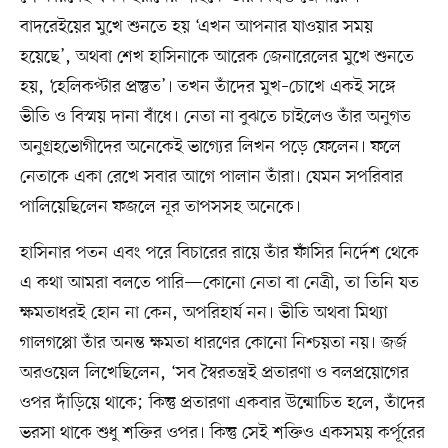
বাদরেইয়ের মুখে শুনতে হয় ‘এখন আপনার যাওয়ার সময়
হয়েছে’, অথবা শেখ হাসিনাকে আরেক জেনারেলের মুখে শুনতে
হয়, ‘হেলিকপ্টার প্রস্তুত’। তখন তাঁদের মুখ–চোখে একই সঙ্গে
ভীতি ও বিস্ময় দানা বাঁধে। নেতা না বুঝতে চাইলেও তাঁর অনুগত
অনুগ্রহভোগীদের অনেকেই ভাগে৵র লিখন পড়ে ফেলেন। ফলে
নেতাকে একা রেখে সবার আগে পালান তাঁরা। যেমন সপরিবার
পালিয়েছিলেন ফজলে নূর তাপসসহ অনেকে।
হাসিনার পতন এবং পরে বিচারের রায়ে তাঁর ফাঁসির নির্দেশ থেকে
এ কথা আমরা বলতে পারি—কোনো নেতা বা নেত্রী, তা তিনি যত
ক্ষমতাধরই হোন না কেন, অপরিহার্য নন। ভীতি অথবা মিথ্যা
গালগপ্পো তাঁর অনন্ত ক্ষমতা ধারণের কোনো নিশ্চয়তা নয়। জর্জ
অরওয়েল লিখেছিলেন, ‘সব স্বৈরতন্ত্রই প্রতারণা ও বলপ্রয়োগের
ওপর দাঁড়িয়ে থাকে; কিন্তু প্রতারণা একবার উন্মোচিত হলে, তাঁদের
ভরসা থাকে শুধু শক্তির ওপর। কিন্তু সেই শক্তিও একসময় কর্পূরের