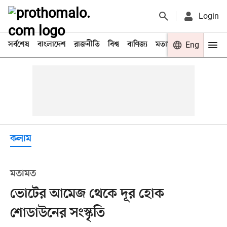
Login
সর্বশেষ
বাংলাদেশ
রাজনীতি
বিশ্ব
বাণিজ্য
মতামত
খেলা
Eng
বিনো
কলাম
মতামত
ভোটের আমেজ থেকে দূর হোক
শোডাউনের সংস্কৃতি