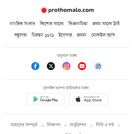
নাগরিক সংবাদ
কিশোর আলো
বিজ্ঞানচিন্তা
প্রথম আলো ট্রাস্ট
বন্ধুসভা
চিরন্তন ১৯৭১
ইপেপার
প্রথমা
মোবাইল ভ্যাস
অনুসরণ করুন
মোবাইল অ্যাপস ডাউনলোড করুন
আমাদের সম্পর্কে
বিজ্ঞাপন
সার্কুলেশন
নীতি ও শর্ত