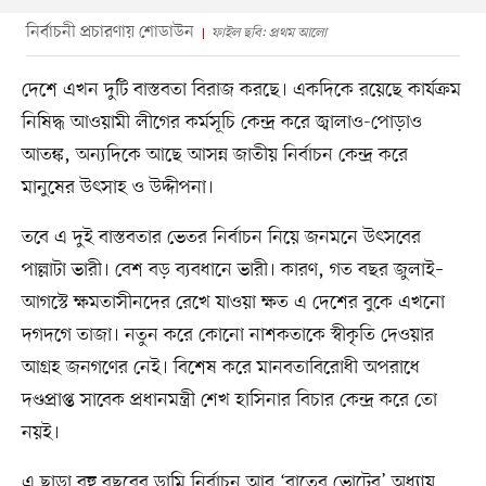
নির্বাচনী প্রচারণায় শোডাউন
ফাইল ছবি: প্রথম আলো
দেশে এখন দুটি বাস্তবতা বিরাজ করছে। একদিকে রয়েছে কার্যক্রম
নিষিদ্ধ আওয়ামী লীগের কর্মসূচি কেন্দ্র করে জ্বালাও-পোড়াও
আতঙ্ক, অন্যদিকে আছে আসন্ন জাতীয় নির্বাচন কেন্দ্র করে
মানুষের উৎসাহ ও উদ্দীপনা।
তবে এ দুই বাস্তবতার ভেতর নির্বাচন নিয়ে জনমনে উৎসবের
পাল্লাটা ভারী। বেশ বড় ব্যবধানে ভারী। কারণ, গত বছর জুলাই–
আগস্টে ক্ষমতাসীনদের রেখে যাওয়া ক্ষত এ দেশের বুকে এখনো
দগদগে তাজা। নতুন করে কোনো নাশকতাকে স্বীকৃতি দেওয়ার
আগ্রহ জনগণের নেই। বিশেষ করে মানবতাবিরোধী অপরাধে
দণ্ডপ্রাপ্ত সাবেক প্রধানমন্ত্রী শেখ হাসিনার বিচার কেন্দ্র করে তো
নয়ই।
এ ছাড়া বহু বছরের ডামি নির্বাচন আর ‘রাতের ভোটের’ অধ্যায়