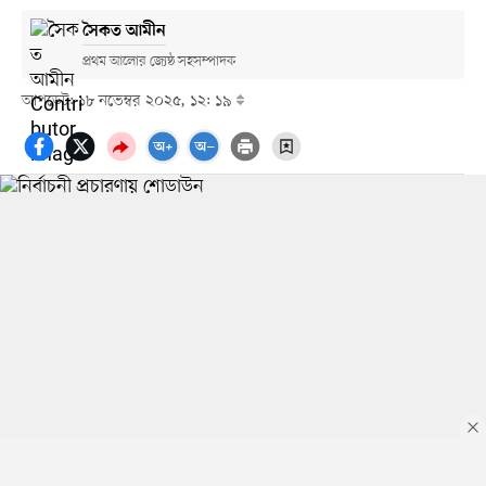
সৈকত আমীন
প্রথম আলোর জ্যেষ্ঠ সহসম্পাদক
আপডেট: ১৮ নভেম্বর ২০২৫, ১২: ১৯