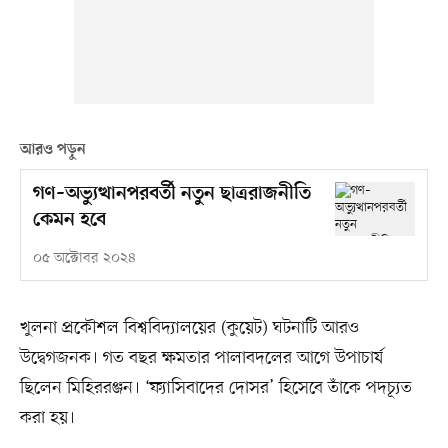
আরও পড়ুন
গণ–অভ্যুত্থানপরবর্তী নতুন ছাত্ররাজনীতি
কেমন হবে
০৫ অক্টোবর ২০২৪
খুলনা প্রকৌশল বিশ্ববিদ্যালয়ের (কুয়েট) ঘটনাটি আরও
উদ্বেগজনক। গত বছর ক্ষমতার পালাবদলের আগে উপাচার্য
ছিলেন মিহিররঞ্জন। ‘ফ্যাসিবাদের দোসর’ হিসেবে তাঁকে পদচ্যূত
করা হয়।