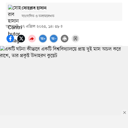
সোহরাব হাসান
সাংবাদিক ও কলামলেখক
আপডেট: ১৭ এপ্রিল ২০২৫, ১৪: ৫৮