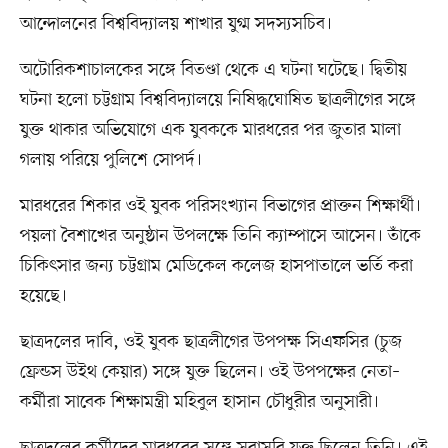
আন্দোলনের বিশ্ববিদ্যালয় শাখার যুগ্ম সদস্যসচিব।
অটোরিকশাচালকের সঙ্গে বিতণ্ডা থেকে এ ঘটনা ঘটেছে। দ্বিতীয়
ঘটনা হলো চট্টগ্রাম বিশ্ববিদ্যালয়ে নিষিদ্ধঘোষিত ছাত্রলীগের সঙ্গে
যুক্ত থাকার অভিযোগে এক যুবককে মারধরের পর জুতার মালা
গলায় পরিয়ে পুলিশে সোপর্দ।
মারধরের শিকার ওই যুবক পরিসংখ্যান বিভাগের প্রাক্তন শিক্ষার্থী।
পয়লা বৈশাখের অনুষ্ঠান উপলক্ষে তিনি ক্যাম্পাসে আসেন। তাঁকে
চিকিৎসার জন্য চট্টগ্রাম মেডিকেল কলেজ হাসপাতালে ভর্তি করা
হয়েছে।
ছাত্রদলের দাবি, ওই যুবক ছাত্রলীগের উপপক্ষ সিএফসির (চুজ
ফ্রেন্ডস উইথ কেয়ার) সঙ্গে যুক্ত ছিলেন। ওই উপপক্ষের নেতা–
কর্মীরা সাবেক শিক্ষামন্ত্রী মহিবুল হাসান চৌধুরীর অনুসারী।