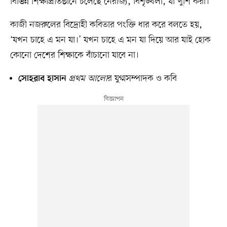
বিভিন্ন শিক্ষাপ্রতিষ্ঠানে চলেছে নৈরাজ্য, বিশৃঙ্খলা, যা খুশি করা।
কাজী নজরুলের বিদ্রোহী কবিতার পংক্তি ধার করে বলতে হয়,
‘যখন চাহে এ মন যা।’ যখন চাহে এ মন যা দিয়ে আর যাই হোক
কোনো দেশের শিক্ষাকে বাঁচানো যাবে না।
প্রথম আলো
র যুগ্মসম্পাদক ও কবি
সোহরাব হাসান