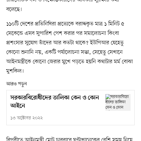
বলেছে।
১১০টি দেশের প্রতিনিধিরা প্রত্যেকে বরাদ্দকৃত মাত্র ১ মিনিট ৫
সেকেন্ডে এসব সুপারিশ পেশ করার পর সমালোচনা কিংবা
প্রশংসার সুযোগ তাঁদের আর কতটা থাকে? ইউপিআর যেহেতু
কোনো শুনানি নয়, একটি পর্যালোচনা সভা, সেহেতু সেখানে
আইনমন্ত্রীকে কোনো জেরার মুখে পড়তে হয়নি কথাটার মর্ম বোঝা
মুশকিল।
আরও পড়ুন
সরকারবিরোধীদের তালিকা কেন ও কোন
আইনে
১৩ অক্টোবর ২০২২
বিপরীতে আইনমন্ত্রী মোট চারবারে ঘণ্টাখানেকের বেশি সময় নিয়ে