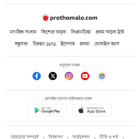
নাগরিক সংবাদ
কিশোর আলো
বিজ্ঞানচিন্তা
প্রথম আলো ট্রাস্ট
বন্ধুসভা
চিরন্তন ১৯৭১
ইপেপার
প্রথমা
মোবাইল ভ্যাস
অনুসরণ করুন
মোবাইল অ্যাপস ডাউনলোড করুন
আমাদের সম্পর্কে
বিজ্ঞাপন
সার্কুলেশন
নীতি ও শর্ত