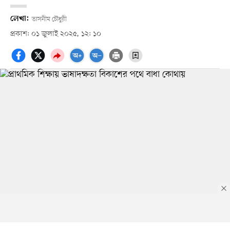
লেখা:
তাসনীম চৌধুরী
প্রকাশ: ০১ জুলাই ২০২৫, ১২: ১০