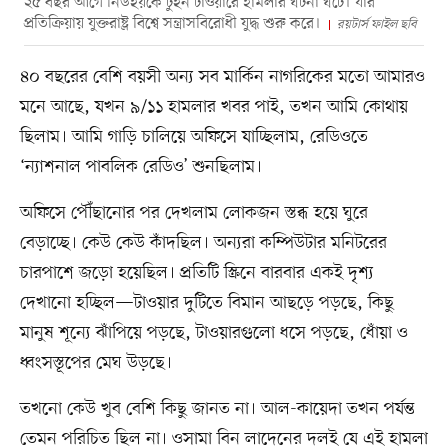
২৫ বছর আগে নিউইয়র্কে টুইন টাওয়ারে হামলার ঘটনা ঘটে। যার
প্রতিক্রিয়ায় যুক্তরাষ্ট্র বিশ্বে সন্ত্রাসবিরোধী যুদ্ধ শুরু করে।
রয়টার্স ফাইল ছবি
৪০ বছরের বেশি বয়সী অন্য সব মার্কিন নাগরিকের মতো আমারও
মনে আছে, যখন ৯/১১ হামলার খবর পাই, তখন আমি কোথায়
ছিলাম। আমি গাড়ি চালিয়ে অফিসে যাচ্ছিলাম, রেডিওতে
‘ন্যাশনাল পাবলিক রেডিও’ শুনছিলাম।
অফিসে পৌঁছানোর পর দেখলাম লোকজন স্তব্ধ হয়ে ঘুরে
বেড়াচ্ছে। কেউ কেউ কাঁদছিল। অন্যরা কম্পিউটার মনিটরের
চারপাশে জড়ো হয়েছিল। প্রতিটি স্ক্রিনে বারবার একই দৃশ্য
দেখানো হচ্ছিল—টাওয়ার দুটিতে বিমান আছড়ে পড়ছে, কিছু
মানুষ শূন্যে ঝাঁপিয়ে পড়ছে, টাওয়ারগুলো ধসে পড়ছে, ধোঁয়া ও
ধ্বংসস্তূপের মেঘ উড়ছে।
তখনো কেউ খুব বেশি কিছু জানত না। আল-কায়েদা তখন পর্যন্ত
তেমন পরিচিত ছিল না। ওসামা বিন লাদেনের দলই যে এই হামলা