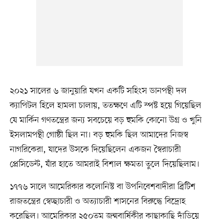
২০২১ সালের ৬ জানুয়ারি যখন একটি সহিংস ডানপন্থী দল
ক্যাপিটল হিলে হামলা চালায়, ততক্ষণে এটি স্পষ্ট হয়ে গিয়েছিল
যে মার্কিন গণতন্ত্রের জন্য সবচেয়ে বড় হুমকি কোনো উগ্র ও খুনি
ইসলামপন্থী গোষ্ঠী ছিল না। বড় হুমকি ছিল আমাদের নিজস্ব
নাগরিকেরা, যাদের উসকে দিয়েছিলেন একজন স্বৈরাচারী
প্রেসিডেন্ট, যাঁর হাতে আমরাই বিশাল ক্ষমতা তুলে দিয়েছিলাম।
১৭৭৬ সালে আমেরিকার কলোনিস্ট বা উপনিবেশবাদীরা ব্রিটিশ
রাজতন্ত্রের স্বেচ্ছাচারী ও অত্যাচারী শাসনের বিরুদ্ধে বিদ্রোহ
করেছিল। আমেরিকার ২৫০তম জন্মবার্ষিকীর কাছাকাছি দাঁড়িয়ে