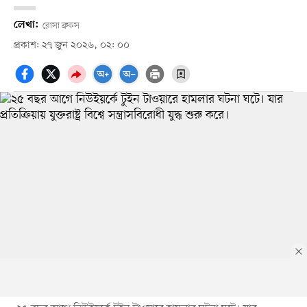
লেখা:
রোসা ব্রুকস
প্রকাশ: ২৭ জুন ২০২৬, ০২: ০০