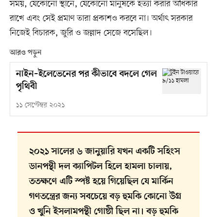
সময়, যেকোনো স্থানে, যেকোনো মানুষকে হত্যা করার অধিকার
রাখে এবং সেই প্রমাণ তারা প্রকাশও করবে না। অর্থাৎ সরকার
নিজেই বিচারক, জুরি ও জল্লাদ সেজে বসেছিল।
আরও পড়ুন
নাইন–ইলেভেনের পর কীভাবে বদলে গেল
পৃথিবী
১১ সেপ্টেম্বর ২০২১
২০২১ সালের ৬ জানুয়ারি যখন একটি সহিংস
ডানপন্থী দল ক্যাপিটল হিলে হামলা চালায়,
ততক্ষণে এটি স্পষ্ট হয়ে গিয়েছিল যে মার্কিন
গণতন্ত্রের জন্য সবচেয়ে বড় হুমকি কোনো উগ্র
ও খুনি ইসলামপন্থী গোষ্ঠী ছিল না। বড় হুমকি