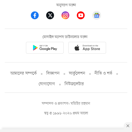
অনুসরণ করুন
মোবাইল অ্যাপস ডাউনলোড করুন
আমাদের সম্পর্কে
বিজ্ঞাপন
সার্কুলেশন
নীতি ও শর্ত
যোগাযোগ
নিউজলেটার
সম্পাদক ও প্রকাশক: মতিউর রহমান
স্বত্ব © ১৯৯৮-২০২৬ প্রথম আলো