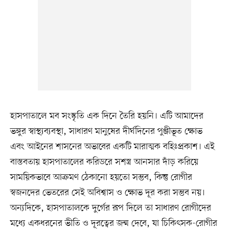
হাসপাতালে মব সংস্কৃতি এক দিনে তৈরি হয়নি। এটি আমাদের
ভঙ্গুর স্বাস্থ্যব্যবস্থা, সাধারণ মানুষের দীর্ঘদিনের পুঞ্জীভূত ক্ষোভ
এবং আইনের শাসনের অভাবের একটি মারাত্মক বহিঃপ্রকাশ। এই
বাস্তবতায় হাসপাতালের করিডরে সশস্ত্র আনসার দাঁড় করিয়ে
সাময়িকভাবে আক্রমণ ঠেকানো হয়তো সম্ভব, কিন্তু রোগীর
স্বজনদের ভেতরের সেই অবিশ্বাস ও ক্ষোভ দূর করা সম্ভব নয়।
অন্যদিকে, হাসপাতালকে দুর্গের রূপ দিলে তা সাধারণ রোগীদের
মধ্যে একধরনের ভীতি ও দূরত্বের জন্ম দেবে, যা চিকিৎসক-রোগীর