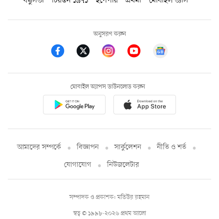
বন্ধুসভা
চিরন্তন ১৯৭১
ইপেপার
প্রথমা
মোবাইল ভ্যাস
অনুসরণ করুন
মোবাইল অ্যাপস ডাউনলোড করুন
আমাদের সম্পর্কে
বিজ্ঞাপন
সার্কুলেশন
নীতি ও শর্ত
যোগাযোগ
নিউজলেটার
সম্পাদক ও প্রকাশক: মতিউর রহমান
স্বত্ব © ১৯৯৮-২০২৬ প্রথম আলো