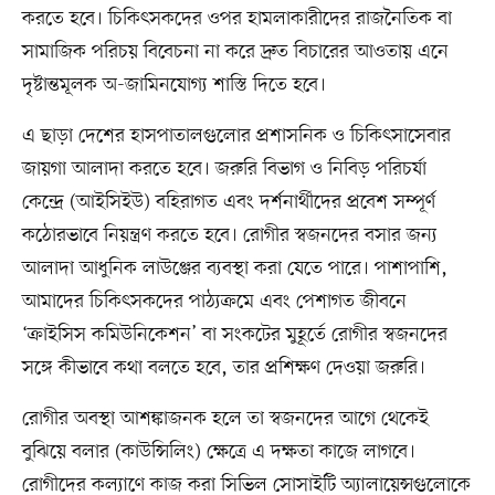
করতে হবে। চিকিৎসকদের ওপর হামলাকারীদের রাজনৈতিক বা
সামাজিক পরিচয় বিবেচনা না করে দ্রুত বিচারের আওতায় এনে
দৃষ্টান্তমূলক অ-জামিনযোগ্য শাস্তি দিতে হবে।
এ ছাড়া দেশের হাসপাতালগুলোর প্রশাসনিক ও চিকিৎসাসেবার
জায়গা আলাদা করতে হবে। জরুরি বিভাগ ও নিবিড় পরিচর্যা
কেন্দ্রে (আইসিইউ) বহিরাগত এবং দর্শনার্থীদের প্রবেশ সম্পূর্ণ
কঠোরভাবে নিয়ন্ত্রণ করতে হবে। রোগীর স্বজনদের বসার জন্য
আলাদা আধুনিক লাউঞ্জের ব্যবস্থা করা যেতে পারে। পাশাপাশি,
আমাদের চিকিৎসকদের পাঠ্যক্রমে এবং পেশাগত জীবনে
‘ক্রাইসিস কমিউনিকেশন’ বা সংকটের মুহূর্তে রোগীর স্বজনদের
সঙ্গে কীভাবে কথা বলতে হবে, তার প্রশিক্ষণ দেওয়া জরুরি।
রোগীর অবস্থা আশঙ্কাজনক হলে তা স্বজনদের আগে থেকেই
বুঝিয়ে বলার (কাউন্সিলিং) ক্ষেত্রে এ দক্ষতা কাজে লাগবে।
রোগীদের কল্যাণে কাজ করা সিভিল সোসাইটি অ্যালায়েন্সগুলোকে