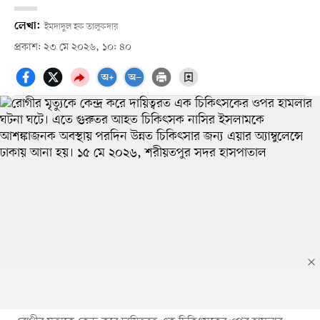
লেখা:
ইমদাদুল হক তালুকদার
প্রকাশ: ২৩ মে ২০২৬, ১০: ৪০