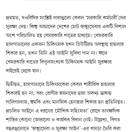
প্রথমত, দণ্ডবিধির সংশ্লিষ্ট ধারাগুলো কেবল ‘সরকারি কর্মচারী’দের
সুরক্ষা দেয়। কিন্তু আমাদের দেশের মোট স্বাস্থ্যসেবার একটি বিশাল
অংশ পরিচালিত হয় বেসরকারি খাতের মাধ্যমে। বেসরকারি
হাসপাতালের একজন চিকিৎসক যখন ডিউটিরত অবস্থায় হামলার
শিকার হন, তখন তিনি এই আইনি সুবিধা পান না। ফলে
বেসরকারি খাতের বিপুলসংখ্যক চিকিৎসক আইনি সুরক্ষার
বাইরেই থেকে যান।
দ্বিতীয়ত, হাসপাতালে চিকিৎসকেরা কেবল শারীরিক হামলার
শিকারই হন না; বরং রোগীর স্বজনদের দ্বারা অকথ্য ভাষায়
গালিগালাজ, হুমকি এবং মানসিক হেনস্তার শিকার হন প্রতিনিয়ত।
প্রচলিত আইনে এ ধরনের ‘মৌখিক সহিংসতা’ রোধে তাৎক্ষণিক
শাস্তির কোনো জোরালো ও কার্যকর বিধান নেই। উল্লেখ্য, বিগত
বছরগুলোতে ‘স্বাস্থ্যসেবা ও সুরক্ষা আইন’-এর খসড়া তৈরি করা