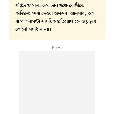
শঙ্কিত থাকেন, তবে তার পক্ষে রোগীকে
কাঙ্ক্ষিত সেবা দেওয়া অসম্ভব। আনসার, অস্ত্র
বা পাগলাঘণ্টা সাময়িক প্রতিরোধ হলেও চূড়ান্ত
কোনো সমাধান নয়।