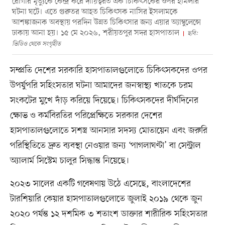
রোগীর মৃত্যুকে কেন্দ্র করে দায়িত্বরত এক চিকিৎসকের ওপর হামলার
ঘটনা ঘটে। এতে গুরুতর আহত চিকিৎসক নাসির ইসলামকে
আশঙ্কাজনক অবস্থায় পরদিন উন্নত চিকিৎসার জন্য এয়ার অ্যাম্বুলেন্সে
ঢাকায় আনা হয়। ১৫ মে ২০২৬, শরীয়তপুর সদর হাসপাতাল
ছবি:
ভিডিও থেকে সংগৃহীত
সম্প্রতি দেশের সরকারি হাসপাতালগুলোতে চিকিৎসকদের ওপর
উপর্যুপরি সহিংসতার ঘটনা আমাদের জনস্বাস্থ্য খাতকে চরম
সংকটের মুখে দাঁড় করিয়ে দিয়েছে। চিকিৎসকদের দীর্ঘদিনের
ক্ষোভ ও কর্মবিরতির পরিপ্রেক্ষিতে সরকার দেশের
হাসপাতালগুলোতে সশস্ত্র আনসার সদস্য মোতায়েন এবং জরুরি
পরিস্থিতিতে দ্রুত ব্যবস্থা নেওয়ার জন্য ‘পাগলাঘণ্টা’ বা সেন্ট্রাল
অ্যালার্ম সিস্টেম চালুর সিদ্ধান্ত নিয়েছে।
২০২৩ সালের একটি গবেষণায় উঠে এসেছে, বাংলাদেশের
টারশিয়ারি কেয়ার হাসপাতালগুলোতে জুলাই ২০১৯ থেকে জুন
২০২০ পর্যন্ত ১২ দশমিক ৩ শতাংশ ডাক্তার শারীরিক সহিংসতার