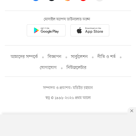
মোবাইল অ্যাপস ডাউনলোড করুন
আমাদের সম্পর্কে
বিজ্ঞাপন
সার্কুলেশন
নীতি ও শর্ত
যোগাযোগ
নিউজলেটার
সম্পাদক ও প্রকাশক: মতিউর রহমান
স্বত্ব © ১৯৯৮-২০২৬ প্রথম আলো
By using this site, you agree to our
Privacy Policy
.
OK