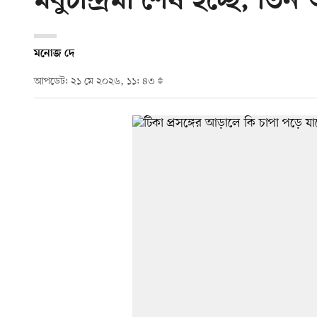
মধুচন্দ্রিমা শেষ হচ্ছে, তি
মনোজ দে
আপডেট: ২১ মে ২০২৬, ১১: ৪৩