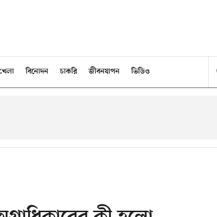
খেলা
বিনোদন
চাকরি
জীবনযাপন
ভিডিও