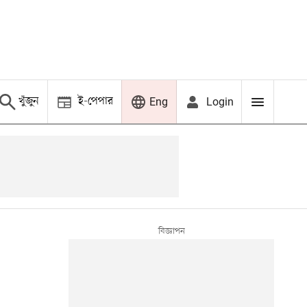
খুঁজুন
ই-পেপার
Login
Eng