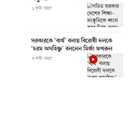
১ ঘণ্টা আগে
সরকারকে ‘ব্যর্থ’ বলায় বিরোধী দলকে
‘চরম অসহিষ্ণু’ বললেন মির্জা ফখরুল
২ ঘণ্টা আগে