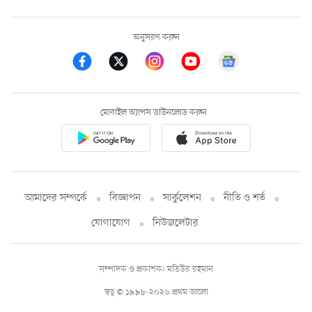
অনুসরণ করুন
মোবাইল অ্যাপস ডাউনলোড করুন
আমাদের সম্পর্কে
বিজ্ঞাপন
সার্কুলেশন
নীতি ও শর্ত
যোগাযোগ
নিউজলেটার
সম্পাদক ও প্রকাশক: মতিউর রহমান
স্বত্ব © ১৯৯৮-২০২৬ প্রথম আলো