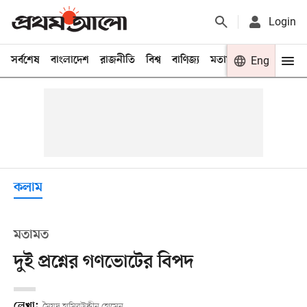
Login
সর্বশেষ
বাংলাদেশ
রাজনীতি
বিশ্ব
বাণিজ্য
মতামত
খেলা
Eng
বিনো
কলাম
মতামত
দুই প্রশ্নের গণভোটের বিপদ
লেখা:
সৈয়দ হাসিবউদ্দীন হোসেন