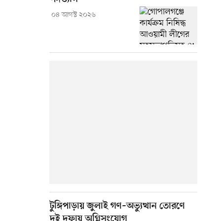
০৪ আগস্ট ২০২৬
টুঙ্গিপাড়ায় জুলাই গণ–অভ্যুত্থান তোরণে
দুই দফায় অগ্নিসংযোগ