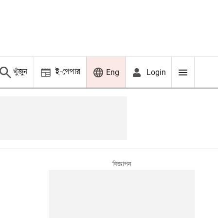
খুঁজুন
ই-পেপার
Login
Eng