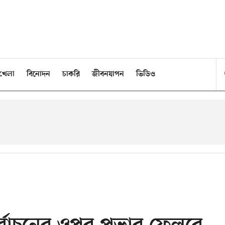
খেলা
বিনোদন
চাকরি
জীবনযাপন
ভিডিও