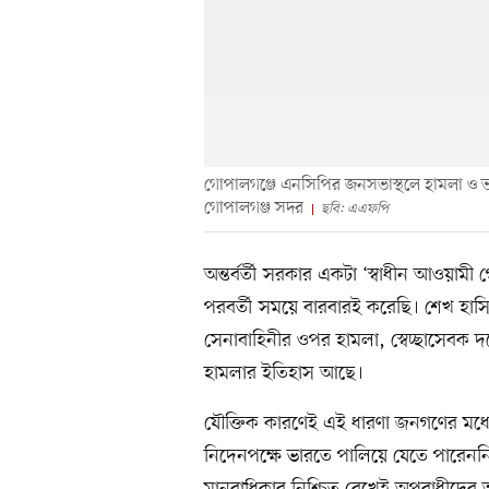
গোপালগঞ্জে এনসিপির জনসভাস্থলে হামলা ও ভা
গোপালগঞ্জ সদর
ছবি: এএফপি
অন্তর্বর্তী সরকার একটা ‘স্বাধীন আওয়ামী 
পরবর্তী সময়ে বারবারই করেছি। শেখ হা
সেনাবাহিনীর ওপর হামলা, স্বেচ্ছাসেবক দ
হামলার ইতিহাস আছে।
যৌক্তিক কারণেই এই ধারণা জনগণের মধ্যে
নিদেনপক্ষে ভারতে পালিয়ে যেতে পারেননি 