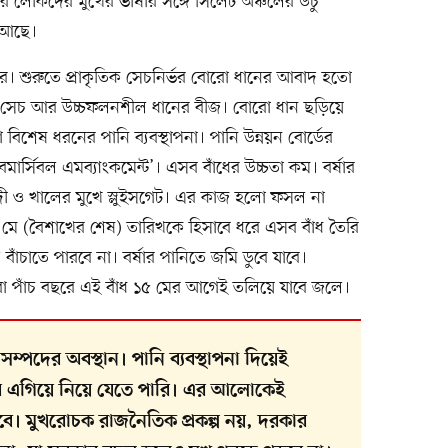
 লোকদের মুখের ভাষার সঙ্গে সিলেট অঞ্চলের উঁচু
ক আছে।
রে। শুরুতে প্রাকৃতিক সেচনির্ভর বোরো ধানের আবাদ হতো
রিক সেচ আর উচ্চফলনশীল ধানের বীজ। বোরো ধান ছড়িয়ে
িশেষ ধরনের পানি ব্যবস্থাপনা। পানি উন্নয়ন বোর্ডের
াবমার্সিবল এমব্যাংকমেন্ট’। এসব বাঁধের উচ্চতা কম। বর্ষার
নদী ও খালের মুখে স্লুইসগেট। এর কাজ হলো ফসল না
 ১৫ মে (বৈশাখের শেষ) তারিখকে হিসাবে ধরে এসব বাঁধ তৈরি
ঁচাতে পারবে না। বর্ষার পানিতে জমি ডুবে যাবে।
বা পাঁচ বছরে এই বাঁধ ১৫ মের আগেই তলিয়ে যাবে জলে।
্পদের অবস্থান। পানি ব্যবস্থাপনা দিয়েই
 এগিয়ে নিয়ে যেতে পারি। এর আলোকেই
হবে। মুখরোচক রাজনৈতিক প্রকল্প নয়, দরকার