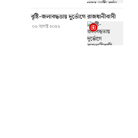
বৃষ্টি–জলাবদ্ধতায় দুর্ভোগে রাজধানীবাসী
০৬ আগস্ট ২০২৬