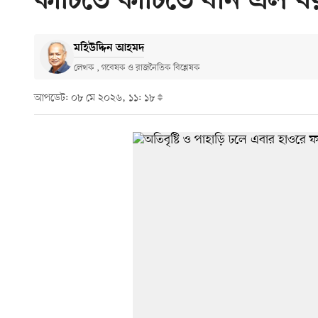
কাটিতে কাটিতে ধান এল ব
মহিউদ্দিন আহমদ
লেখক , গবেষক ও রাজনৈতিক বিশ্লেষক
আপডেট: ০৮ মে ২০২৬, ১১: ১৮