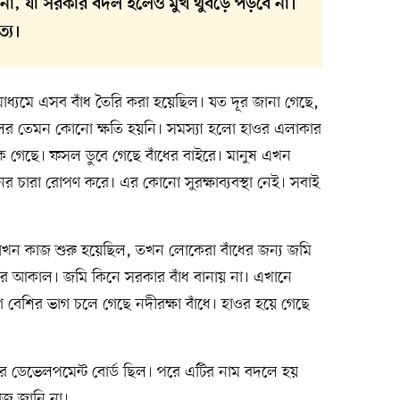
কল্পনা, যা সরকার বদল হলেও মুখ থুবড়ে পড়বে না।
্য।
মাধ্যমে এসব বাঁধ তৈরি করা হয়েছিল। যত দূর জানা গেছে,
ফসলের তেমন কোনো ক্ষতি হয়নি। সমস্যা হলো হাওর এলাকার
ে গেছে। ফসল ডুবে গেছে বাঁধের বাইরে। মানুষ এখন
র চারা রোপণ করে। এর কোনো সুরক্ষাব্যবস্থা নেই। সবাই
। যখন কাজ শুরু হয়েছিল, তখন লোকেরা বাঁধের জন্য জমি
র আকাল। জমি কিনে সরকার বাঁধ বানায় না। এখানে
গ বেশির ভাগ চলে গেছে নদীরক্ষা বাঁধে। হাওর হয়ে গেছে
াওর ডেভেলপমেন্ট বোর্ড ছিল। পরে এটির নাম বদলে হয়
কাজ জানি না।