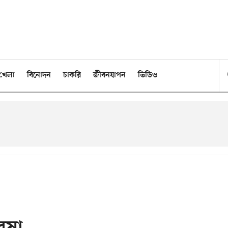
খেলা
বিনোদন
চাকরি
জীবনযাপন
ভিডিও