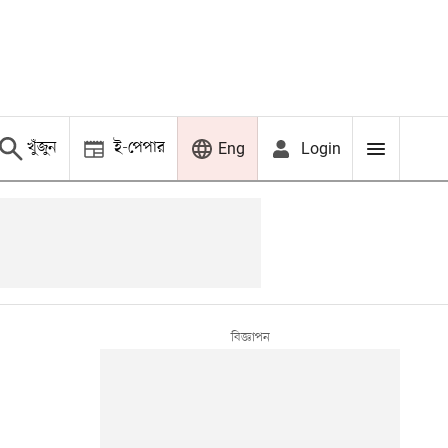
খুঁজুন
ই-পেপার
Login
Eng