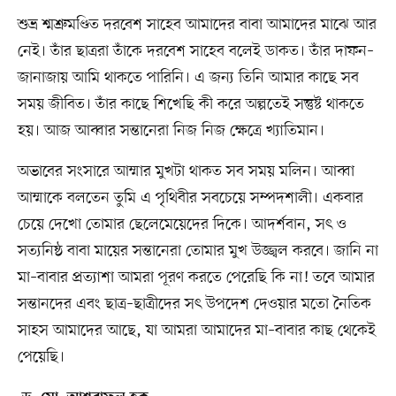
শুভ্র শ্মশ্রুমণ্ডিত দরবেশ সাহেব আমাদের বাবা আমাদের মাঝে আর
নেই। তাঁর ছাত্ররা তাঁকে দরবেশ সাহেব বলেই ডাকত। তাঁর দাফন–
জানাজায় আমি থাকতে পারিনি। এ জন্য তিনি আমার কাছে সব
সময় জীবিত। তাঁর কাছে শিখেছি কী করে অল্পতেই সন্তুষ্ট থাকতে
হয়। আজ আব্বার সন্তানেরা নিজ নিজ ক্ষেত্রে খ্যাতিমান।
অভাবের সংসারে আম্মার মুখটা থাকত সব সময় মলিন। আব্বা
আম্মাকে বলতেন তুমি এ পৃথিবীর সবচেয়ে সম্পদশালী। একবার
চেয়ে দেখো তোমার ছেলেমেয়েদের দিকে। আদর্শবান, সৎ ও
সত্যনিষ্ঠ বাবা মায়ের সন্তানেরা তোমার মুখ উজ্জ্বল করবে। জানি না
মা–বাবার প্রত্যাশা আমরা পূরণ করতে পেরেছি কি না! তবে আমার
সন্তানদের এবং ছাত্র–ছাত্রীদের সৎ উপদেশ দেওয়ার মতো নৈতিক
সাহস আমাদের আছে, যা আমরা আমাদের মা–বাবার কাছ থেকেই
পেয়েছি।