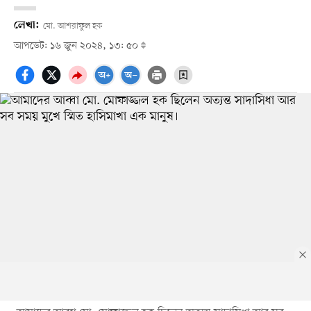
লেখা:
মো. আশরাফুল হক
আপডেট: ১৬ জুন ২০২৪, ১৩: ৫০