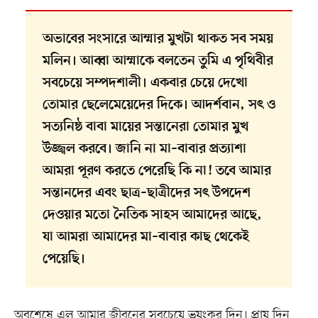
অভাবের সংসারে আম্মার মুখটা থাকত সব সময়
মলিন। আব্বা আম্মাকে বলতেন তুমি এ পৃথিবীর
সবচেয়ে সম্পদশালী। একবার চেয়ে দেখো
তোমার ছেলেমেয়েদের দিকে। আদর্শবান, সৎ ও
সত্যনিষ্ঠ বাবা মায়ের সন্তানেরা তোমার মুখ
উজ্জ্বল করবে। জানি না মা–বাবার প্রত্যাশা
আমরা পূরণ করতে পেরেছি কি না! তবে আমার
সন্তানদের এবং ছাত্র–ছাত্রীদের সৎ উপদেশ
দেওয়ার মতো নৈতিক সাহস আমাদের আছে,
যা আমরা আমাদের মা–বাবার কাছ থেকেই
পেয়েছি।
অবশেষে এল আমার জীবনের সবচেয়ে ভয়ংকর দিন। প্রায় দিন