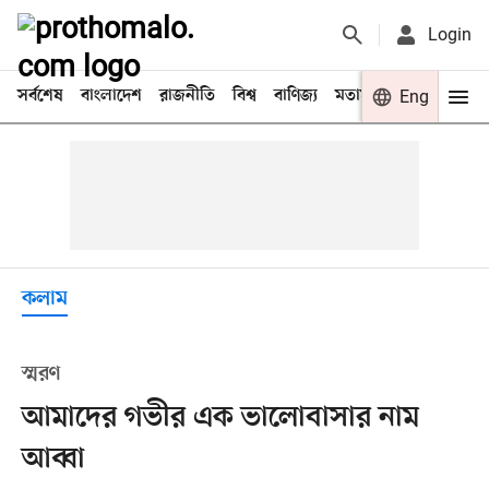
Login
সর্বশেষ
বাংলাদেশ
রাজনীতি
বিশ্ব
বাণিজ্য
মতামত
খেলা
Eng
বিনো
কলাম
স্মরণ
আমাদের গভীর এক ভালোবাসার নাম
আব্বা