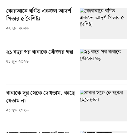
কোরআনে বর্ণিত একজন আদর্শ
পিতার ৫ বৈশিষ্ট্য
২২ জুন ২০২৬
২১ বছর পর বাবাকে খোঁজার গল্প
২১ জুন ২০২৬
বাবাকে দূর থেকে দেখতাম, কাছে
যেতাম না
২১ জুন ২০২৬