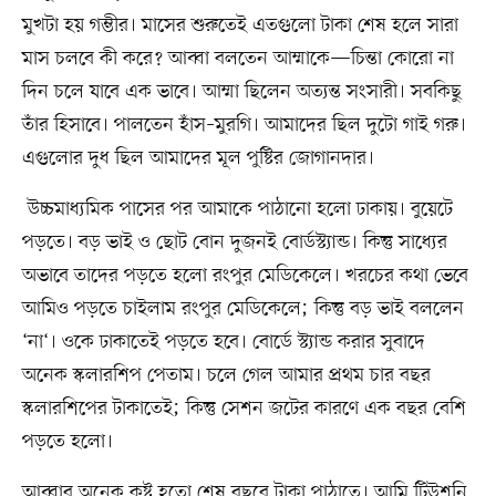
মুখটা হয় গম্ভীর। মাসের শুরুতেই এতগুলো টাকা শেষ হলে সারা
মাস চলবে কী করে? আব্বা বলতেন আম্মাকে—চিন্তা কোরো না
দিন চলে যাবে এক ভাবে। আম্মা ছিলেন অত্যন্ত সংসারী। সবকিছু
তাঁর হিসাবে। পালতেন হাঁস–মুরগি। আমাদের ছিল দুটো গাই গরু।
এগুলোর দুধ ছিল আমাদের মূল পুষ্টির জোগানদার।
উচ্চমাধ্যমিক পাসের পর আমাকে পাঠানো হলো ঢাকায়। বুয়েটে
পড়তে। বড় ভাই ও ছোট বোন দুজনই বোর্ডস্ট্যান্ড। কিন্তু সাধ্যের
অভাবে তাদের পড়তে হলো রংপুর মেডিকেলে। খরচের কথা ভেবে
আমিও পড়তে চাইলাম রংপুর মেডিকেলে; কিন্তু বড় ভাই বললেন
‘না‘। ওকে ঢাকাতেই পড়তে হবে। বোর্ডে স্ট্যান্ড করার সুবাদে
অনেক স্কলারশিপ পেতাম। চলে গেল আমার প্রথম চার বছর
স্কলারশিপের টাকাতেই; কিন্তু সেশন জটের কারণে এক বছর বেশি
পড়তে হলো।
আব্বার অনেক কষ্ট হতো শেষ বছরে টাকা পাঠাতে। আমি টিউশনি