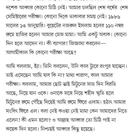
দশেক আব্বার কোনো চিঠি নেই। আমার চলছিল শেষ বর্ষের শেষ
সেমিস্টারের পরীক্ষা। কোনো দিকে তাকাবার সময় নেই। ১৯৮৬
সালের ১৩ জানুয়ারি। বুয়েটের নজরুল ইসলাম হলের ১১০ নম্বর
রুমে হাজির হলেন আমার মেজ মামা। আমি একটু অবাক। কোনো
দিন হলে আসেন না। কী ব্যাপার! জিজ্ঞাসা করলেন—
আগামীকাল কি কোনো পরীক্ষা আছে?
আমি বললাম, হ্যাঁ। তিনি বললেন, উনি কাল ট্যুরে রংপুর যাচ্ছেন।
তাই এসেছেন আমি যাব কি না? মাথা খারাপ, কাল আমার
পরীক্ষা। বললাম, আমার ছোট ভাই মিটুনের সাত দিন বিরতি
আছে, নিয়ে যান ওকে। ওনাকে সঙ্গে নিয়ে শহীদ স্মৃতি হলে
মিটুনের রুমে পৌঁছে দিয়েই আমি রুমে ফিরে এলাম। হঠাৎ আমার
সংবিৎ ফিরে এল। বলা নেই কওয়া নেই মামা কেন আমাদের নিতে
এলেন! কী এমন হলো? ও আল্লাহ আব্বার তো চিঠি পাই না
কয়েক দিন হলো। নিশ্চয়ই আব্বার কিছু হয়েছে।