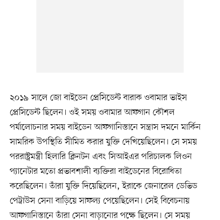
২০১৯ সালে জো বাইডেন প্রেসিডেন্ট বারাক ওবামার ভাইস
প্রেসিডেন্ট ছিলেন। ওই সময় ওবামার আফগান কৌশল
পর্যালোচনার সময় বাইডেন আফগানিস্তানে সন্ত্রাস দমনে মার্কিন
সামরিক উপস্থিতি সীমিত করার যুক্তি দেখিয়েছিলেন। সে সময়
পররাষ্ট্রমন্ত্রী হিলারি ক্লিনটন এবং সিআইএর পরিচালক লিওন
প্যানেটার মতো প্রভাবশালী ব্যক্তিরা বাইডেনের বিরোধিতা
করেছিলেন। তাঁরা যুক্তি দিয়েছিলেন, ইরাকে জেনারেল ডেভিড
পেট্রাউস সেনা বাড়িয়ে সাফল্য পেয়েছিলেন। সেই বিবেচনায়
আফগানিস্তানে তাঁরা সেনা বাড়ানোর পক্ষে ছিলেন। সে সময়