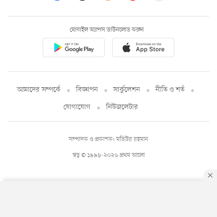
মোবাইল অ্যাপস ডাউনলোড করুন
আমাদের সম্পর্কে
বিজ্ঞাপন
সার্কুলেশন
নীতি ও শর্ত
যোগাযোগ
নিউজলেটার
সম্পাদক ও প্রকাশক: মতিউর রহমান
স্বত্ব © ১৯৯৮-২০২৬ প্রথম আলো
By using this site, you agree to our
Privacy Policy
.
OK