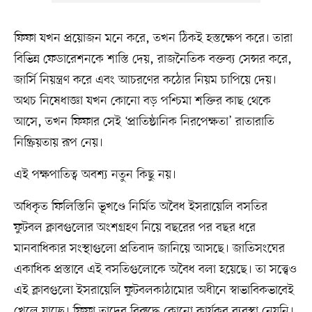
ফিফা যখন প্রয়োজন মনে করে, তখন ঠিকই হস্তক্ষেপ করে। তারা
বিভিন্ন ফেডারেশনকে শাস্তি দেয়, রাজনৈতিক বক্তব্য সেন্সর করে,
জার্সি নিয়ন্ত্রণ করে এবং আচরণের কঠোর নিয়ম চাপিয়ে দেয়।
অথচ নিষেধাজ্ঞা যখন কোনো বড় পশ্চিমা শক্তির কাছ থেকে
আসে, তখন ফিফার সেই ‘প্রাতিষ্ঠানিক নিরপেক্ষতা’ রাতারাতি
নিষ্ক্রিয়তায় রূপ নেয়।
এই পক্ষপাতিত্ব অবশ্য নতুন কিছু নয়।
অধিকৃত ফিলিস্তিনি ভূখণ্ডে নির্মিত অবৈধ ইসরায়েলি বসতির
ফুটবল ক্লাবগুলোর অংশগ্রহণ নিয়ে বছরের পর বছর ধরে
মানবাধিকার সংস্থাগুলো প্রতিবাদ জানিয়ে আসছে। জাতিসংঘের
একাধিক প্রস্তাবে এই বসতিগুলোকে অবৈধ বলা হয়েছে। তা সত্ত্বেও
এই ক্লাবগুলো ইসরায়েলি ফুটবলকাঠামোর অধীনে স্বাভাবিকভাবেই
খেলে যাচ্ছে। ফিফা তাদের বিরুদ্ধে কোনো কার্যকর ব্যবস্থা নেয়নি।