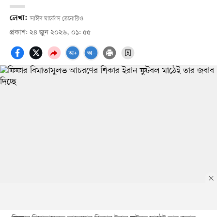
লেখা:
সাঈদ মার্কোস তেনোরিও
প্রকাশ: ২৪ জুন ২০২৬, ০১: ৫৫