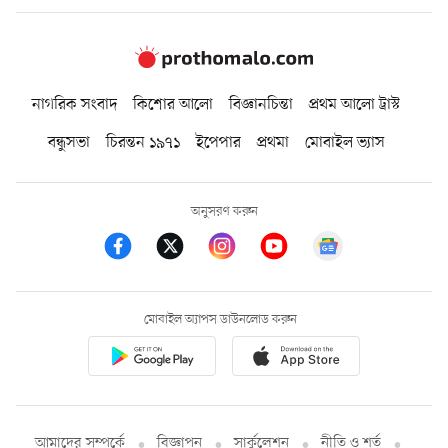
নাগরিক সংবাদ
কিশোর আলো
বিজ্ঞানচিন্তা
প্রথম আলো ট্রাস্ট
বন্ধুসভা
চিরন্তন ১৯৭১
ইপেপার
প্রথমা
মোবাইল ভ্যাস
অনুসরণ করুন
মোবাইল অ্যাপস ডাউনলোড করুন
আমাদের সম্পর্কে
বিজ্ঞাপন
সার্কুলেশন
নীতি ও শর্ত