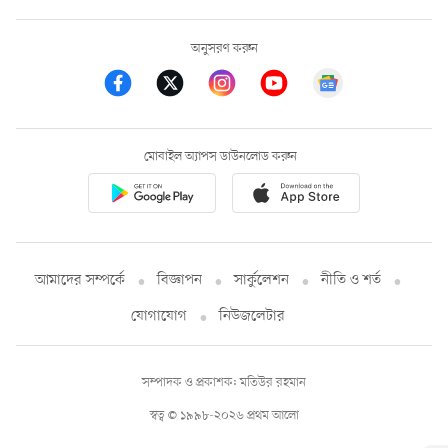
অনুসরণ করুন
মোবাইল অ্যাপস ডাউনলোড করুন
আমাদের সম্পর্কে
বিজ্ঞাপন
সার্কুলেশন
নীতি ও শর্ত
যোগাযোগ
নিউজলেটার
সম্পাদক ও প্রকাশক: মতিউর রহমান
স্বত্ব © ১৯৯৮-২০২৬ প্রথম আলো