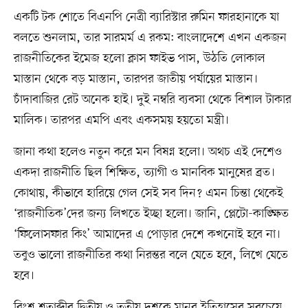
একটি টক শোতে বিএনপি নেত্রী ব্যারিস্টার রুমিন ফারহানাকে যা
বলতে শুনলাম, তার সারমর্ম এ রকম: বাংলাদেশে এখন একজন
রাজনীতিকের ইমেজ হলো ক্লাস ফাইভ পাস, উঠতি লোকাল
মাস্তান থেকে বড় মাস্তান, তারপর জাতীয় পর্যায়ের মাস্তান।
চাঁদাবাজির রেট অনেক হাই। দুই নম্বরি ব্যবসা থেকে বিশাল টাকার
মালিক। তারপর এমপি এবং একসময় হয়তো মন্ত্রী।
জানা কথা হলেও নতুন করে মন বিষণ্ন হলো। অথচ এই দেশেও
একদা রাজনীতি ছিল শিক্ষিত, ত্যাগী ও মানবিক মানুষের ব্রত।
কোথায়, কীভাবে হারিয়ে গেল সেই সব দিন? এমন চিন্তা থেকেই
‘রাজনীতিক’দের জন্য লিখতে ইচ্ছা হলো। জানি, প্লেটো-কাঙ্ক্ষিত
‘ফিলোসফার কিং’ আমাদের এ পোড়ার দেশে কখনোই হবে না।
তবুও ভালো রাজনীতির কথা নিরন্তর বলে যেতে হবে, লিখে যেতে
হবে।
বিংশ শতাব্দীর দ্বিতীয় ও তৃতীয় দশকে মানব ইতিহাসের সবচেয়ে