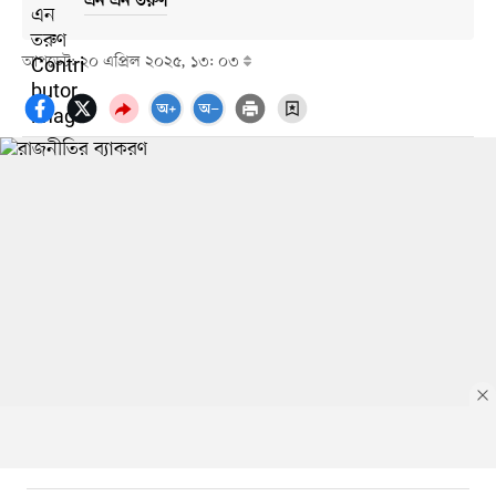
এন এন তরুণ
আপডেট: ২০ এপ্রিল ২০২৫, ১৩: ০৩