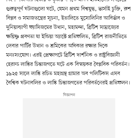
গুরুত্বপূর্ণ ঘটনাগুলো ঘটে, যেমন প্রথম বিশ্বযুদ্ধ, ভার্সাই চুক্তি, রুশ
বিপ্লব ও সমাজতন্ত্রের সূচনা, ইতালিতে মুসোলিনির আবির্ভাব ও
দুনিয়াব্যাপী ফ্যাসিজমের উত্থান, মহামন্দা, ব্রিটিশ সাম্রাজ্যের
ক্ষয়িষ্ণু প্রবণতা যা ইন্ডিয়া অ্যাক্টে প্রতিফলিত, ব্রিটিশ রাজনীতিতে
লেবার পার্টির উত্থান ও শ্রমিকের অধিকার রক্ষার দিকে
মনঃসংযোগ। এরই প্রেক্ষাপটে ব্রিটিশ দার্শনিক ও রাষ্ট্রবিজ্ঞানী
হেরাল্ড লাস্কির চিন্তাজগতে ঘটে এক বিস্ময়কর বৈপ্লবিক পরিবর্তন।
১৯২৫ সালে লাস্কি রচিত মহাগ্রন্থ গ্রামার অব পলিটিকস এসব
বৈশ্বিক ঘটনাবলির ও লাস্কি চিন্তাজগতের পরিবর্তনেরই প্রতিফলন।