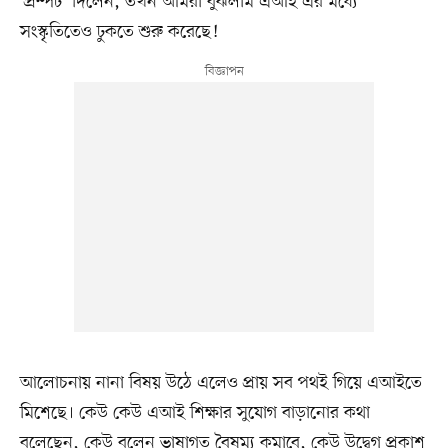
‘প্রম্পট’ দিলেন, তখন আমরা বুঝলাম এআই এর মধ্যে
সংস্কৃতিতেও ঢুকতে শুরু করেছে!
আলোচনায় নানা বিষয় উঠে এলেও প্রায় সব পথই গিয়ে এআইতে
মিশেছে। কেউ কেউ এআই শিক্ষার সুযোগ বাড়ানোর কথা
বলেছেন, কেউ বলেন ভাষাগত বৈষম্য কমাবে, কেউ উদ্বেগ প্রকাশ