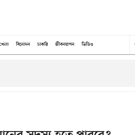
খেলা
বিনোদন
চাকরি
জীবনযাপন
ভিডিও