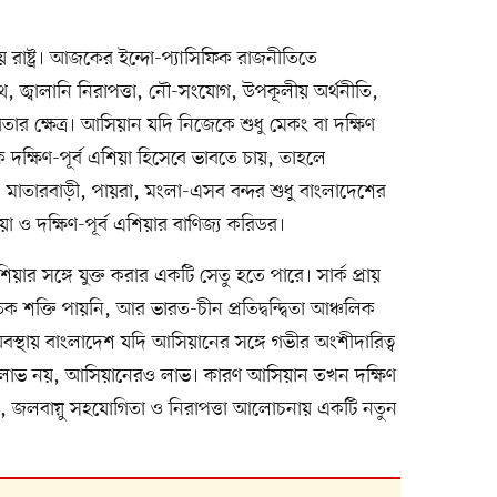
ীয় রাষ্ট্র। আজকের ইন্দো-প্যাসিফিক রাজনীতিতে
পথ, জ্বালানি নিরাপত্তা, নৌ-সংযোগ, উপকূলীয় অর্থনীতি,
তার ক্ষেত্র। আসিয়ান যদি নিজেকে শুধু মেকং বা দক্ষিণ
রিক দক্ষিণ-পূর্ব এশিয়া হিসেবে ভাবতে চায়, তাহলে
ম, মাতারবাড়ী, পায়রা, মংলা-এসব বন্দর শুধু বাংলাদেশের
 ও দক্ষিণ-পূর্ব এশিয়ার বাণিজ্য করিডর।
র সঙ্গে যুক্ত করার একটি সেতু হতে পারে। সার্ক প্রায়
 শক্তি পায়নি, আর ভারত-চীন প্রতিদ্বন্দ্বিতা আঞ্চলিক
থায় বাংলাদেশ যদি আসিয়ানের সঙ্গে গভীর অংশীদারিত্ব
র লাভ নয়, আসিয়ানেরও লাভ। কারণ আসিয়ান তখন দক্ষিণ
জার, জলবায়ু সহযোগিতা ও নিরাপত্তা আলোচনায় একটি নতুন