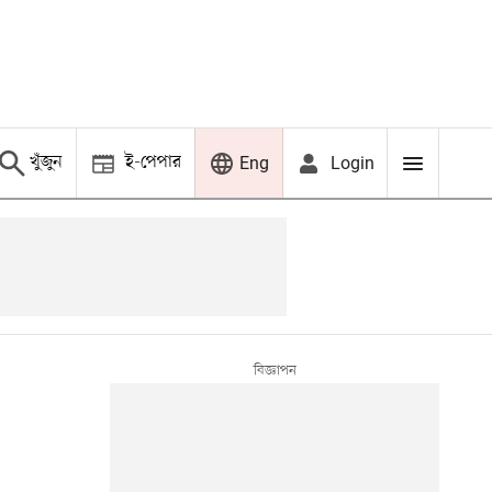
খুঁজুন
ই-পেপার
Login
Eng