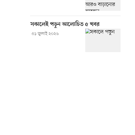
সকালেই পড়ুন আলোচিত ৫ খবর
৩১ জুলাই ২০২৬