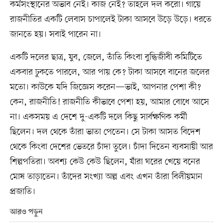
কর্মসংস্থানের অভাব নেই। কাজ নেই? তাহলে দল করো। গায়ে
রাজনীতির একটি লেবাস চাপালেই টাকা আসবে উড়ে উড়ে। ধরতে
জানতে হয়। সবাই পারেন না।
একটি দলের ছাত্র, যুব, জেলে, তাঁতি কিংবা বুদ্ধিজীবী কমিটিতে
একবার ঢুকতে পারলে, আর পায় কে? টাকা আসবে বানের জলের
মতো। কাউকে যদি জিজ্ঞেস করেন—ভাই, আপনার পেশা কী?
কেন, রাজনীতি! রাজনীতি কীভাবে পেশা হয়, আমার বোধে আসে
না। একসময় এ দেশে দু-একটি দলে কিছু সার্বক্ষণিক কর্মী
ছিলেন। দল থেকে তাঁরা ভাতা পেতেন। সে টাকা আসত বিদেশ
থেকে কিংবা দেশের ভেতরে চাঁদা তুলে। চাঁদা দিতেন ব্যবসায়ী আর
শিল্পপতিরা। অবশ্য কেউ কেউ ছিলেন, যাঁরা ঘরের খেয়ে বনের
মোষ তাড়াতেন। তাঁদের সংখ্যা অল্প এবং এখন তাঁরা বিলীয়মান
প্রজাতি।
আরও পড়ুন