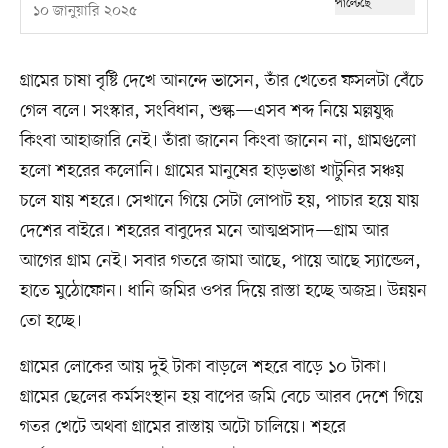
১০ জানুয়ারি ২০২৫
গ্রামের চাষা বৃষ্টি দেখে আনন্দে ভাসেন, তাঁর খেতের ফসলটা বেঁচে
গেল বলে। সংস্কার, সংবিধান, শুল্ক—এসব শব্দ নিয়ে মল্লযুদ্ধ
কিংবা আহাজারি নেই। তাঁরা জানেন কিংবা জানেন না, গ্রামগুলো
হলো শহরের কলোনি। গ্রামের মানুষের হাড়ভাঙা খাটুনির সঞ্চয়
চলে যায় শহরে। সেখানে গিয়ে সেটা লোপাট হয়, পাচার হয়ে যায়
দেশের বাইরে। শহরের বাবুদের মনে আত্মপ্রসাদ—গ্রাম আর
আগের গ্রাম নেই। সবার গতরে জামা আছে, পায়ে আছে স্যান্ডেল,
হাতে মুঠোফোন। ধানি জমির ওপর দিয়ে রাস্তা হচ্ছে অজস্র। উন্নয়ন
তো হচ্ছে।
গ্রামের লোকের আয় দুই টাকা বাড়লে শহরে বাড়ে ১০ টাকা।
গ্রামের ছেলের কর্মসংস্থান হয় বাপের জমি বেচে আরব দেশে গিয়ে
গতর খেটে অথবা গ্রামের রাস্তায় অটো চালিয়ে। শহরে