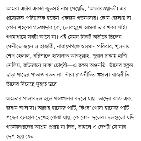
আমরা এটার একটা জুতসই নাম পেয়েছি, ‘আন্ডারওয়ার্ল্ড’। এর
প্রযোজক-পরিচালক হচ্ছেন একজন গডফাদার। কোন জেলায় বা
কোন শহরের গডফাদার কে, লোকমুখে আমরা তার খবর পাই।
গণমাধ্যমে সবটা আসে না। এই যেমন নিকট অতীতে ছিলেন
ফেনীতে জয়নাল হাজারী, নারায়ণগঞ্জে ওসমান পরিবার, খুলনায়
শেখ হেলাল, বরিশালে হাসানাত আবদুল্লাহ, পুরান ঢাকায় হাজি
সেলিম, রাউজানে সাকা চৌধুরী—এ রকম অগুনতি। তাঁদের হুকুম
ছাড়া গাছের পাতাও নড়ত না। তাঁরা রাজনীতির ফসল। রাজনীতি
তাঁদের দিয়েছে দুহাত ভরে।
ক্ষমতার পালাবদল হলে গডফাদার বদলে যায়। তাদের কাজ এক,
জবান আলাদা। আল্লাহ হাফেজ পার্টি, কিংবা খোদা হাফেজ পার্টি।
শব্দের ব্যবহার দেখেই বোঝা যায়, কে কোন দলের। দলগুলো যদি
গডফাদারদের আশ্রয়-প্রশ্রয় না দিত, তাহলে এ দেশটা সোনার
দেশ হয়ে যেত।