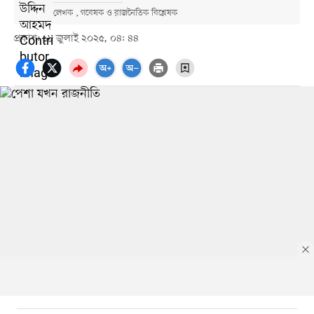
লেখক , গবেষক ও রাজনৈতিক বিশ্লেষক
প্রকাশ: ১৮ জুলাই ২০২৫, ০৪: ৪৪