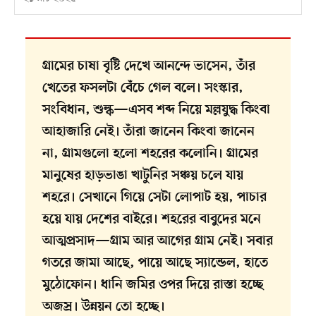
গ্রামের চাষা বৃষ্টি দেখে আনন্দে ভাসেন, তাঁর
খেতের ফসলটা বেঁচে গেল বলে। সংস্কার,
সংবিধান, শুল্ক—এসব শব্দ নিয়ে মল্লযুদ্ধ কিংবা
আহাজারি নেই। তাঁরা জানেন কিংবা জানেন
না, গ্রামগুলো হলো শহরের কলোনি। গ্রামের
মানুষের হাড়ভাঙা খাটুনির সঞ্চয় চলে যায়
শহরে। সেখানে গিয়ে সেটা লোপাট হয়, পাচার
হয়ে যায় দেশের বাইরে। শহরের বাবুদের মনে
আত্মপ্রসাদ—গ্রাম আর আগের গ্রাম নেই। সবার
গতরে জামা আছে, পায়ে আছে স্যান্ডেল, হাতে
মুঠোফোন। ধানি জমির ওপর দিয়ে রাস্তা হচ্ছে
অজস্র। উন্নয়ন তো হচ্ছে।