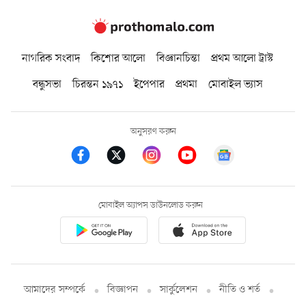
নাগরিক সংবাদ
কিশোর আলো
বিজ্ঞানচিন্তা
প্রথম আলো ট্রাস্ট
বন্ধুসভা
চিরন্তন ১৯৭১
ইপেপার
প্রথমা
মোবাইল ভ্যাস
অনুসরণ করুন
মোবাইল অ্যাপস ডাউনলোড করুন
আমাদের সম্পর্কে
বিজ্ঞাপন
সার্কুলেশন
নীতি ও শর্ত