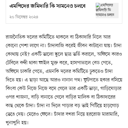
এমপিদের জমিদারি কি সামনেও চলবে
২০ ডিসেম্বর ২০২৪
রাজনৈতিক দলের কমিটিতে থাকলে বা ঠিকাদারি নিলে আর
কোনো পেশা লাগে না। চাঁদাবাজি করেই জীবন কাটানো যায়। চাঁদা
কোথায় নেই? একটি ভালো স্কুলে ছাত্র ভর্তি করালে, অফিসে কারও
টেবিলে বন্দী থাকা ফাইল মুক্ত করে, হাসপাতালে বেড পেতে,
অফিসে চাকরি পেতে, এমনকি দলের কমিটিতে ঢুকতেও চাঁদা
দিতে হয়। এ ছাড়া আছে আরও নানান পথ। ফুটপাতে হকার বসিয়ে
কিংবা কেউ নিজে নিজে বসে গেলে তার একটি ভাড়া, গাড়িঘোড়ার
ওপর খাজনা, বাড়ি বানাতে গেলে বাড়ির মালিক বা ঠিকাদারের
কাছ থেকে চাঁদা। চাঁদা না দিলে পাড়ার বড় ভাই পিটিয়ে হাড়গোড়
ভেঙে দেয়। মেরেও ফেলে। চাঁদার বখরা নিয়ে হররোজ মারামারি,
খুনাখুনি হয়।