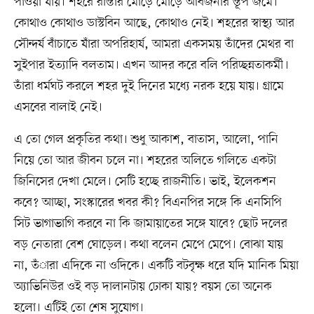
পাওয়া যায়। শহরে রাস্তার মোড়ে মোড়ে আবর্জনার স্তূপ জমে।
কোথাও কোথাও ডাস্টবিন আছে, কোথাও নেই। শহরের স্বাস্থ্য আর
সৌন্দর্য বাঁচাতে যাঁরা অপরিহার্য, আমরা একসময় তাঁদের মেথর বা
সুইপার ইত্যাদি বলতাম। এখন আদর করে বলি পরিচ্ছন্নতাকর্মী।
তাঁরা ধর্মঘট করলে শহর দুই দিনের মধ্যে নরক হয়ে যায়। গ্রামে
এসবের বালাই নেই।
এ তো গেল প্রকৃতির কথা। শুধু আকাশ, বাতাস, আলো, পানি
নিয়ে তো আর জীবন চলে না। শহরের অলিতে গলিতে একটা
জিনিসের দেখা মেলে। সেটি হচ্ছে রাজনীতি। ভাই, ইলেকশন
কবে? আচ্ছা, সংস্কারের খবর কী? বিএনপির সঙ্গে কি এনসিপি
সিট ভাগাভাগি করবে না কি জামায়াতের সঙ্গে যাবে? ছোট দলের
বড় নেতারা বেশ ঘোড়েল। কথা বলেন মেপে মেপে। বোঝা যায়
না, তঁারা এদিকে না ওদিকে। একটি বটবৃক্ষ ধরে যদি মানিক মিয়া
অ্যাভিনিউর ওই বড় দালানটায় ঢোকা যায়? বয়স তো অনেক
হলো। এটিই তো শেষ সুযোগ।