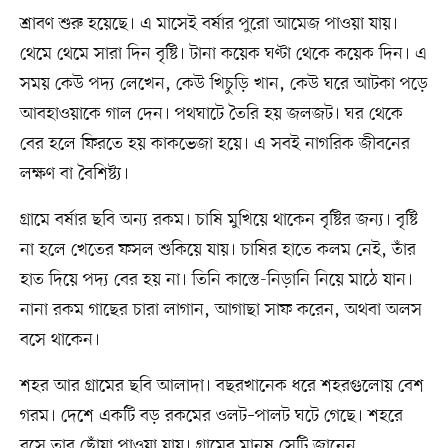
শ্রাবণ শুরু হয়েছে। এ মাসেই বর্ষার পুরো আমেজ পাওয়া যায়।
থেমে থেমে সারা দিন বৃষ্টি। টানা কয়েক ঘণ্টা থেকে কয়েক দিন। এ
সময় কেউ পদ্য লেখেন, কেউ খিচুড়ি খান, কেউ ঘরে আটকা পড়ে
আবহাওয়াকে গাল দেন। পথঘাটে তৈরি হয় জলজট। ঘর থেকে
বের হলে ফিরতে হয় কাকভেজা হয়ে। এ সবই নাগরিক জীবনের
লক্ষণ বা বৈশিষ্ট্য।
গ্রামে বর্ষার ছবি অন্য রকম। চাষি মুখিয়ে থাকেন বৃষ্টির জন্য। বৃষ্টি
না হলে খেতের ফসল শুকিয়ে যায়। চাষির হাতে কলম নেই, তাঁর
হাত দিয়ে পদ্য বের হয় না। তিনি কাস্তে-নিড়ানি নিয়ে মাঠে যান।
নানা রকম গাছের চারা লাগান, আগাছা সাফ করেন, অথবা অলস
বসে থাকেন।
শহর আর গ্রামের ছবি আলাদা। বছরখানেক ধরে শহরগুলোয় বেশ
গরম। দেশে একটি বড় রকমের ওলট–পালট ঘটে গেছে। শহরে
বসে তার ছোঁয়া পাওয়া যায়। গ্রামের মানুষ সেটি জানেন