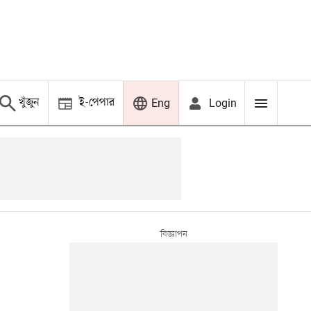
খুঁজুন
ই-পেপার
Login
Eng