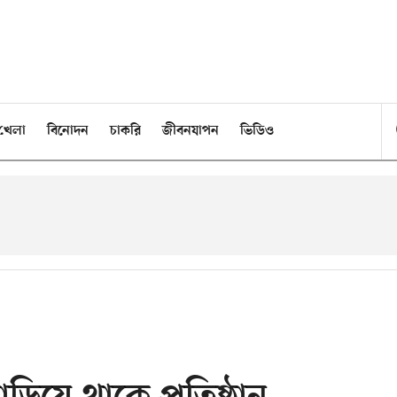
খেলা
বিনোদন
চাকরি
জীবনযাপন
ভিডিও