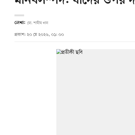
মানবসম্পদ: যাঁদের ওপর দাঁ
লেখা:
মো. শামীম খান
প্রকাশ: ২০ মে ২০২৬, ০১: ০০