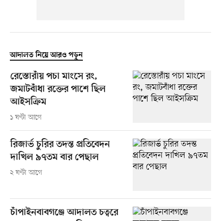
আদালত নিয়ে আরও পড়ুন
রেস্তোরাঁয় পচা মাংসে রং,
জমাটবাঁধা রক্তের পাশে ছিল
আইসক্রিম
১ ঘণ্টা আগে
রিজার্ভ চুরির তদন্ত প্রতিবেদন
দাখিল ৯৭তম বার পেছাল
২ ঘণ্টা আগে
চাঁপাইনবাবগঞ্জে আদালত চত্বরে