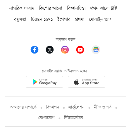
নাগরিক সংবাদ
কিশোর আলো
বিজ্ঞানচিন্তা
প্রথম আলো ট্রাস্ট
বন্ধুসভা
চিরন্তন ১৯৭১
ইপেপার
প্রথমা
মোবাইল ভ্যাস
অনুসরণ করুন
মোবাইল অ্যাপস ডাউনলোড করুন
আমাদের সম্পর্কে
বিজ্ঞাপন
সার্কুলেশন
নীতি ও শর্ত
যোগাযোগ
নিউজলেটার