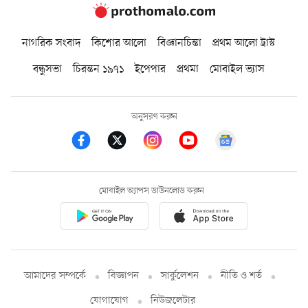
নাগরিক সংবাদ
কিশোর আলো
বিজ্ঞানচিন্তা
প্রথম আলো ট্রাস্ট
বন্ধুসভা
চিরন্তন ১৯৭১
ইপেপার
প্রথমা
মোবাইল ভ্যাস
অনুসরণ করুন
মোবাইল অ্যাপস ডাউনলোড করুন
আমাদের সম্পর্কে
বিজ্ঞাপন
সার্কুলেশন
নীতি ও শর্ত
যোগাযোগ
নিউজলেটার