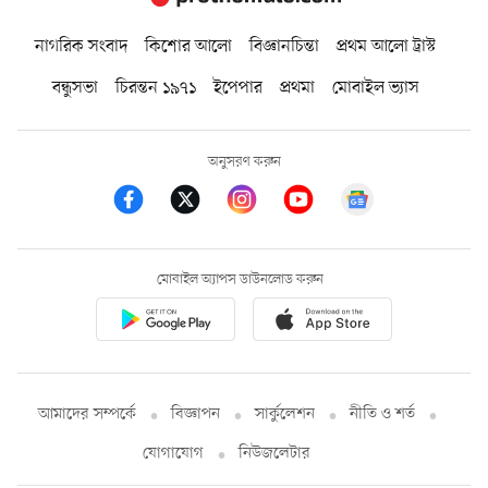
নাগরিক সংবাদ
কিশোর আলো
বিজ্ঞানচিন্তা
প্রথম আলো ট্রাস্ট
বন্ধুসভা
চিরন্তন ১৯৭১
ইপেপার
প্রথমা
মোবাইল ভ্যাস
অনুসরণ করুন
মোবাইল অ্যাপস ডাউনলোড করুন
আমাদের সম্পর্কে
বিজ্ঞাপন
সার্কুলেশন
নীতি ও শর্ত
যোগাযোগ
নিউজলেটার