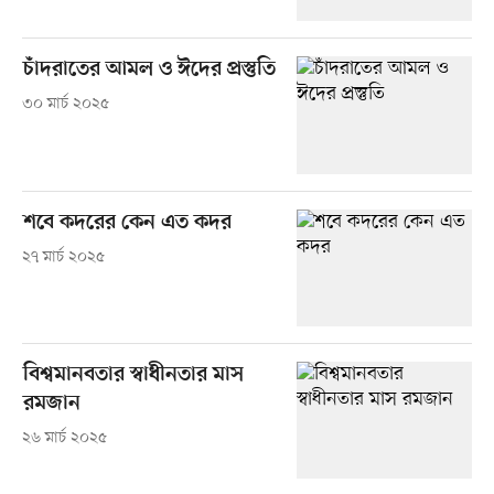
চাঁদরাতের আমল ও ঈদের প্রস্তুতি
৩০ মার্চ ২০২৫
শবে কদরের কেন এত কদর
২৭ মার্চ ২০২৫
বিশ্বমানবতার স্বাধীনতার মাস
রমজান
২৬ মার্চ ২০২৫