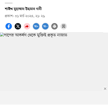
শাঈখ মুহাম্মাদ উছমান গনী
প্রকাশ: ৩১ মার্চ ২০২৪, ২১: ২৯