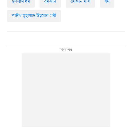
ইসলাম ধর্ম
রমজান
রমজান মাস
ধর্ম
শাঈখ মুহাম্মাদ উছমান গনী