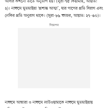
আবার কখনো তাতে অনুতাপ হয়। (সুরা-৭৫ কিয়ামাহ, আয়াত:
২)। নাফসে মুতমাইন্না ‘প্রশান্ত আত্মা’, যার পাপের প্রতি বিরাগ এবং
নেকির প্রতি অনুরাগ থাকে। (সুরা-৮৯ ফাজর, আয়াত: ২৭-৩০)।
নাফসে আম্মারা ও নাফসে লাউওয়ামাকে নাফসে মুতমাইন্নায়