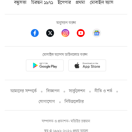
বন্ধুসভা
চিরন্তন ১৯৭১
ইপেপার
প্রথমা
মোবাইল ভ্যাস
অনুসরণ করুন
মোবাইল অ্যাপস ডাউনলোড করুন
আমাদের সম্পর্কে
বিজ্ঞাপন
সার্কুলেশন
নীতি ও শর্ত
যোগাযোগ
নিউজলেটার
সম্পাদক ও প্রকাশক: মতিউর রহমান
স্বত্ব © ১৯৯৮-২০২৬ প্রথম আলো