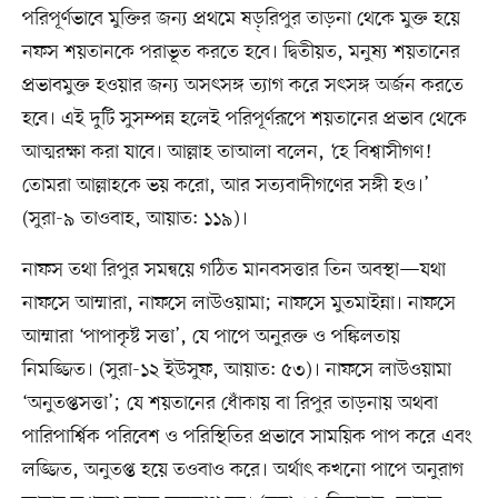
পরিপূর্ণভাবে মুক্তির জন্য প্রথমে ষড়্‌রিপুর তাড়না থেকে মুক্ত হয়ে
নফস শয়তানকে পরাভূত করতে হবে। দ্বিতীয়ত, মনুষ্য শয়তানের
প্রভাবমুক্ত হওয়ার জন্য অসৎসঙ্গ ত্যাগ করে সৎসঙ্গ অর্জন করতে
হবে। এই দুটি সুসম্পন্ন হলেই পরিপূর্ণরূপে শয়তানের প্রভাব থেকে
আত্মরক্ষা করা যাবে। আল্লাহ তাআলা বলেন, ‘হে বিশ্বাসীগণ!
তোমরা আল্লাহকে ভয় করো, আর সত্যবাদীগণের সঙ্গী হও।’
(সুরা-৯ তাওবাহ, আয়াত: ১১৯)।
নাফস তথা রিপুর সমন্বয়ে গঠিত মানবসত্তার তিন অবস্থা—যথা
নাফসে আম্মারা, নাফসে লাউওয়ামা; নাফসে মুতমাইন্না। নাফসে
আম্মারা ‘পাপাকৃষ্ট সত্তা’, যে পাপে অনুরক্ত ও পঙ্কিলতায়
নিমজ্জিত। (সুরা-১২ ইউসুফ, আয়াত: ৫৩)। নাফসে লাউওয়ামা
‘অনুতপ্তসত্তা’; যে শয়তানের ধোঁকায় বা রিপুর তাড়নায় অথবা
পারিপার্শ্বিক পরিবেশ ও পরিস্থিতির প্রভাবে সাময়িক পাপ করে এবং
লজ্জিত, অনুতপ্ত হয়ে তওবাও করে। অর্থাৎ কখনো পাপে অনুরাগ