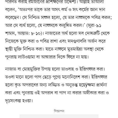
পরিণত করাই রমজানের প্রশিক্ষণের উদ্দেশ্য। আল্লাহ তাআলা
বলেন, ‘অতঃপর তাকে তার অসৎ কর্ম ও সৎ কর্মের জ্ঞান দান
করেছেন। সে নিশ্চিত সফল হলো, যে তার নাফসকে পবিত্র করল;
আর সে ব্যর্থ হলো, যে নাফসকে কলুষিত করল।’ (সুরা-৯১
শামস, আয়াত: ৮-১০)। নাজাতের অর্থ হলো সব দোষত্রুটি থেকে
নিজেকে মুক্ত করা ও পবিত্র রাখা এবং সদগুণাবলি অর্জন করে
স্থায়ী মুক্তি নিশ্চিত করা। যাতে নাফসে মুতমাইন্না অবস্থা থেকে
পুনরায় লাউওয়ামা বা আম্মারার দিকে ফিরে না যায়।
নাজাত বা মোহমুক্তির উপায় হলো তাওবাহ ও ইস্তিগফার করা।
তওবা মানে হলো পাপ ছেড়ে পুণ্যে মনোনিবেশ করা। ইস্তিগফার
হলো কৃত অপরাধের জন্য লজ্জিত ও অনুতপ্ত হয়েÿক্ষমা প্রার্থনা
করা এবং পুনরায় ওই অপরাধ বা পাপ না করার অঙ্গীকার করা ও
দৃঢ়সংকল্প হওয়া।