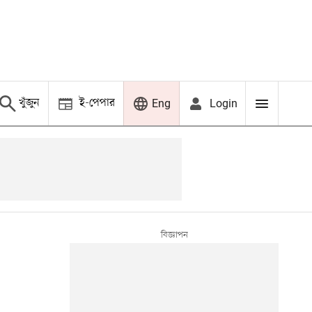
খুঁজুন
ই-পেপার
Login
Eng