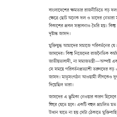
বাংলাদেশের ক্ষমতার রাজনীতিতে বড় দলগু
ক্ষেত্রে ছোট অনেক দল ও তাদের নেতারা 
বিকাশের প্রবল সম্ভাবনাও তৈরি হয়। কিন্তু
দৃষ্টান্ত জাসদ।
মুক্তিযুদ্ধ আমাদের সমাজে পরিবর্তনের যে
জাসদের। কিন্তু নিজেদের রাজনৈতিক কর্মস
জাতীয়তাবাদী, না সমাজতন্ত্রী—অস্পষ্ট 
সে সময়ে পরিবর্তনপ্রত্যাশী তরুণদের বড়
জাসদ। মাতৃসংগঠন আওয়ামী লীগকেও দুর্ব
দিয়েছিল তারা।
জাসদের এ ভূমিকা নেওয়ার কারণ হিসেবে মু
ফিরে যেতে হবে। একটি বহুল প্রচলিত মত হচ
উত্থান যাতে না হয় সেটা ঠেকাতে মুক্তিবা