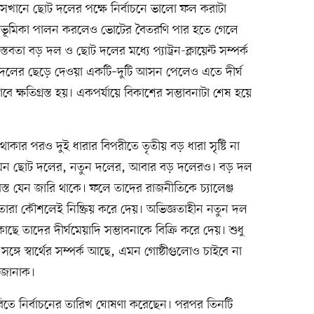
সেখানে ছোট দলের পক্ষে নির্বাচনে ভালো ফল করাটা
র্ণ ভূমিকা পালন করলেও ভোটের বৈতরণি পার হতে গেলে
বতা বড় দল ও ছোট দলের মধ্যে প্যাট্রন-ক্লায়েন্ট সম্পর্ক
ড় দলের ছেড়ে দেওয়া একটি–দুটি আসন পেলেও এতে দীর্ঘ
্ষতিগ্রস্ত হয়। একপর্যায়ে বিকাশের সম্ভাবনাটা শেষ হয়ে
াকার পরও দুই ধারার বিপরীতে তৃতীয় বড় ধারা সৃষ্টি না
েমন ছোট দলের, নতুন দলের, আবার বড় দলেরও। বড় দল
্ত যেন জারি থাকে। ফলে তাদের রাজনীতিকে চ্যালেঞ্জ
ারা কৌশলেই নিষ্ক্রিয় করে দেয়। অভিজ্ঞতাহীন নতুন দল
ে তাদের দীর্ঘমেয়াদি সম্ভাবনাকে বিক্রি করে দেয়। শুধু
্গে স্বার্থের সম্পর্ক আছে, এমন গোষ্ঠীগুলোও চাইবে না
জ জানাক।
ুয়ারিতে নির্বাচনের তারিখ ঘোষণা করেছেন। পরপর তিনটি