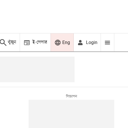
খুঁজুন
ই-পেপার
Login
Eng