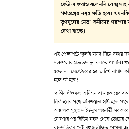
কেউ এ কথাও বলেননি যে জুলাই 
গণতন্ত্রের সমূহ ক্ষতি হবে। এম
তৃণমূলের নেতা-কর্মীদের পরস্পর
দেখা যাচ্ছে।
এই প্রেক্ষাপটে জুলাই সনদ নিয়ে দফা
দলগুলোর মতভেদ দূর করতে পারেনি। ফল
হচ্ছে না। সেপ্টেম্বরের ১৫ তারিখ নাগা
হলে কী হবে?
জাতীয় ঐকমত্য কমিশন বা সরকারের যত 
নির্বাচনের প্রশ্নে অনিশ্চয়তা সৃষ্টি হতে 
অধ্যাপক মুহাম্মদ ইউনূস অন্তর্বর্তী সরকা
ঘোষণার পর বিভিন্ন মহল থেকে ভোটের র
বৃহস্পতিবার সেই বহু প্রতীক্ষিত ঘোষণা 