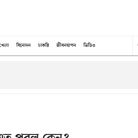
খেলা
বিনোদন
চাকরি
জীবনযাপন
ভিডিও