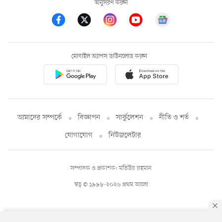
অনুসরণ করুন
মোবাইল অ্যাপস ডাউনলোড করুন
আমাদের সম্পর্কে
বিজ্ঞাপন
সার্কুলেশন
নীতি ও শর্ত
যোগাযোগ
নিউজলেটার
সম্পাদক ও প্রকাশক: মতিউর রহমান
স্বত্ব © ১৯৯৮-২০২৬ প্রথম আলো