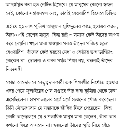
আখ্যায়িত করা হত নেটিভ হিসেবে। যে মানুষের কোনো স্বজন
নেই, কোনো সহায়সম্বল নেই, তারাই বেওয়ারিশ হিসেবে চিহ্নিত।
এই যে ২১ লাশ পুলিশ আঞ্জুমান মুফিদুলের কাছে হস্তান্তর করল,
তাঁরাও এই দেশের মানুষ। কিন্তু রাষ্ট্র ও সমাজ কেউ তাঁদের আপন
করে নেয়নি। ফলে মারা যাওয়ার পরও তাঁদের পরিচয় হলো
বেওয়ারিশ। তাঁদের কেউ হয়তো মেধা ও কোটার ভাগাভাগিটাও
বোঝেন না। দোলনা ও কবর পর্যন্ত শিক্ষা নয়, বঞ্চনাই তাঁদের
নিত্যসঙ্গী।
কোটা আন্দোলনে নেতৃত্বদানকারী এক শিক্ষার্থীর নিখোঁজ হওয়ার
খবর পেয়ে জুলাইয়ের শেষ সপ্তাহে তাঁর বাবা কুমিল্লা থেকে ঢাকা
এসেছিলেন। হাসপাতালের মর্গে মর্গে সন্তানের খোঁজ করেছেন।
তিনি সৌভাগ্যবান যে সন্তানকে জীবিত ফিরে পেয়েছেন। কিন্তু
কোটা আন্দোলনে যে ৪ শতাধিক মানুষ মারা গেলেন, তাঁরা আর
কখনো ফিরে আসবেন না। স্বজনেরা তাঁদের স্মৃতি নিয়ে বেঁচে