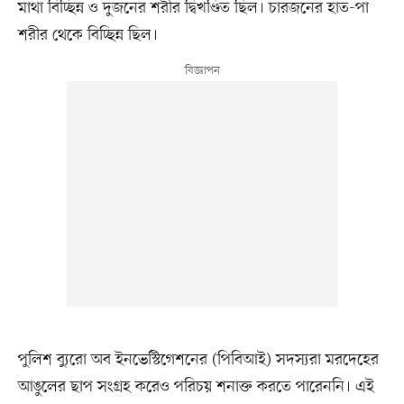
মাথা বিচ্ছিন্ন ও দুজনের শরীর দ্বিখণ্ডিত ছিল। চারজনের হাত-পা
শরীর থেকে বিচ্ছিন্ন ছিল।
পুলিশ ব্যুরো অব ইনভেস্টিগেশনের (পিবিআই) সদস্যরা মরদেহের
আঙুলের ছাপ সংগ্রহ করেও পরিচয় শনাক্ত করতে পারেননি। এই