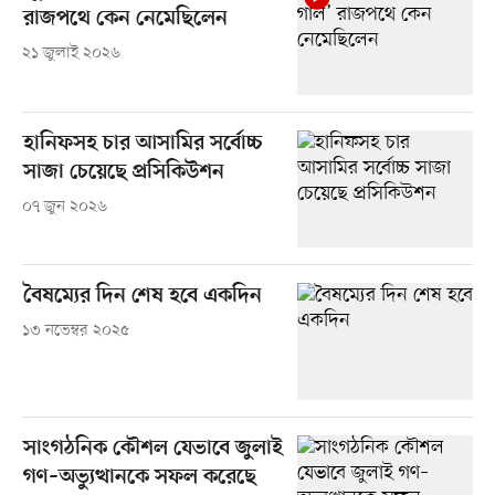
রাজপথে কেন নেমেছিলেন
২১ জুলাই ২০২৬
হানিফসহ চার আসামির সর্বোচ্চ
সাজা চেয়েছে প্রসিকিউশন
০৭ জুন ২০২৬
বৈষম্যের দিন শেষ হবে একদিন
১৩ নভেম্বর ২০২৫
সাংগঠনিক কৌশল যেভাবে জুলাই
গণ–অভ্যুত্থানকে সফল করেছে