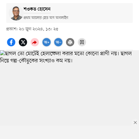
শওকত হোসেন
প্রথম আলোর হেড অব অনলাইন
প্রকাশ: ২০ জুন ২০২৪, ১৩: ২৫