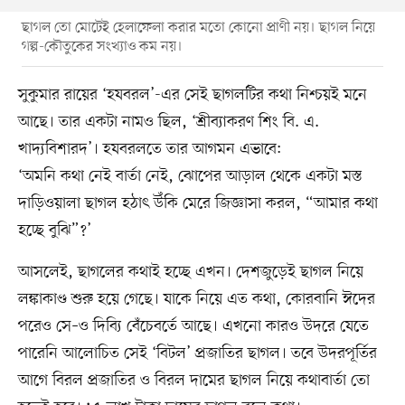
ছাগল তো মোটেই হেলাফেলা করার মতো কোনো প্রাণী নয়। ছাগল নিয়ে
গল্প-কৌতুকের সংখ্যাও কম নয়।
সুকুমার রায়ের ‘হযবরল’-এর সেই ছাগলটির কথা নিশ্চয়ই মনে
আছে। তার একটা নামও ছিল, ‘শ্রীব্যাকরণ শিং বি. এ.
খাদ্যবিশারদ’। হযবরলতে তার আগমন এভাবে:
‘অমনি কথা নেই বার্তা নেই, ঝোপের আড়াল থেকে একটা মস্ত
দাড়িওয়ালা ছাগল হঠাৎ উঁকি মেরে জিজ্ঞাসা করল, “আমার কথা
হচ্ছে বুঝি”?’
আসলেই, ছাগলের কথাই হচ্ছে এখন। দেশজুড়েই ছাগল নিয়ে
লঙ্কাকাণ্ড শুরু হয়ে গেছে। যাকে নিয়ে এত কথা, কোরবানি ঈদের
পরেও সে–ও দিব্যি বেঁচেবর্তে আছে। এখনো কারও উদরে যেতে
পারেনি আলোচিত সেই ‘বিটল’ প্রজাতির ছাগল। তবে উদরপূর্তির
আগে বিরল প্রজাতির ও বিরল দামের ছাগল নিয়ে কথাবার্তা তো