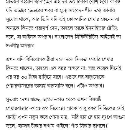
মতিউর রহমান জানাচ্ছেন এই দর ৩০ টাকার বেশি হবে। কারও
যদি এভাবে ভেতরের খবর বা মূল্য সংবেদনশীল তথ্য জানার
সুযোগ থাকে, আর তিনি যদি এই কোম্পানির শেয়ার কেনেন বা
অন্যকে কিনতে পরামর্শ দেন, তাহলে তাকে ইনসাইডার ট্রেডিং
বলে, যা আইনত অপরাধ। বাংলাদেশ সিকিউরিটিজ আইনেই তা
দণ্ডনীয় অপরাধ।
এখন যদি বিনিয়োগকারীরা দলে দলে সিলভা ফার্মার শেয়ার
কিনতে থাকেন, তাহলে এক বছর লাগবে না, অল্প কয়েক দিনেই
এর দর ৩০ টাকা ছাড়িয়ে যাবে। এভাবে দর বাড়ানোকে
শেয়ারবাজারের ভাষায় কারসাজি বলে। এটাও অপরাধ।
সুতরাং দেখা যাচ্ছে, ছাগল–কাণ্ড থেকে এখন বিষয়টি
শেয়ারবাজার–কাণ্ডে রূপ নিয়েছে। গায়ক আবু বকর সিদ্দিকের সেই
গানটা এখন নতুন করে শোনা যায়, ‘মরি হায় রে হায় দুঃখে আগুন
জ্বলে, হাজার টাকার বাগান খাইলো পাঁচ সিকার ছাগলে।’