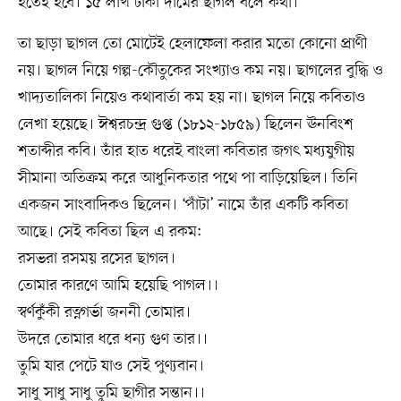
হতেই হবে। ১৫ লাখ টাকা দামের ছাগল বলে কথা।
তা ছাড়া ছাগল তো মোটেই হেলাফেলা করার মতো কোনো প্রাণী
নয়। ছাগল নিয়ে গল্প-কৌতুকের সংখ্যাও কম নয়। ছাগলের বুদ্ধি ও
খাদ্যতালিকা নিয়েও কথাবার্তা কম হয় না। ছাগল নিয়ে কবিতাও
লেখা হয়েছে। ঈশ্বরচন্দ্র গুপ্ত (১৮১২-১৮৫৯) ছিলেন ঊনবিংশ
শতাব্দীর কবি। তাঁর হাত ধরেই বাংলা কবিতার জগৎ মধ্যযুগীয়
সীমানা অতিক্রম করে আধুনিকতার পথে পা বাড়িয়েছিল। তিনি
একজন সাংবাদিকও ছিলেন। ‘পাঁটা’ নামে তাঁর একটি কবিতা
আছে। সেই কবিতা ছিল এ রকম:
রসভরা রসময় রসের ছাগল।
তোমার কারণে আমি হয়েছি পাগল।।
স্বর্ণকুঁকী রত্নগর্ভা জননী তোমার।
উদরে তোমার ধরে ধন‍্য গুণ তার।।
তুমি যার পেটে যাও সেই পুণ‍্যবান।
সাধু সাধু সাধু তুমি ছাগীর সন্তান।।