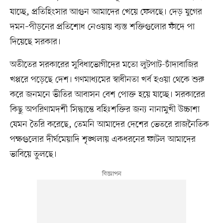
যাচ্ছে, প্রতিহিংসার আগুন আমাদের খেয়ে ফেলছে। দেড় যুগের
দমন–পীড়নের প্রতিশোধ নেওয়ায় ব্যস্ত শক্তিগুলোর ফাঁদে পা
দিয়েছে সরকার।
অতীতের সরকারের সুবিধাভোগীদের মতো লুটপাট-চাঁদাবাজির
খপ্পরে পড়েছে দেশ। গণমাধ্যমের স্বাধীনতা খর্ব হওয়া থেকে শুরু
করে জনমনে ভীতির আবাসন বেশ পোক্ত হয়ে যাচ্ছে। সরকারের
কিছু অপরিণামদর্শী সিদ্ধান্তে বহিঃশক্তির জন্য নানামুখী উচ্চাশা
যেমন তৈরি করেছে, তেমনি আমাদের দেশের ভেতরে রাজনৈতিক
পক্ষগুলোর দীর্ঘমেয়াদি শৃঙ্খলায় একধরনের ফাটল আমাদের
ভাবিয়ে তুলছে।