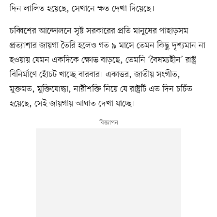
দিন লালিত হয়েছে, সেখানে ক্ষত দেখা দিয়েছে।
চব্বিশের আন্দোলনে সৃষ্ট সরকারের প্রতি মানুষের পাহাড়সম
প্রত্যাশার জায়গা তৈরি হলেও গত ৯ মাসে তেমন কিছু দৃশ্যমান না
হওয়ায় যেমন একদিকে ক্ষোভ বাড়ছে, তেমনি ‘বৈষম্যহীন’ রাষ্ট্র
বিনির্মাণে হোঁচট খাচ্ছে বারবার। একাত্তর, জাতীয় সংগীত,
মুক্তমত, মুক্তিযোদ্ধা, নারীশক্তি নিয়ে যে রাষ্ট্রটি এত দিন চর্চিত
হয়েছে, সেই জায়গায় আঘাত দেখা যাচ্ছে।