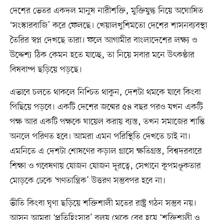
দেশের ভেতর একদল মানুষ নারীশক্তি, মুক্তিযুদ্ধ নিয়ে অঘোষিত
‘সংস্কারবাজি’ করে ফেলছে। খেয়ালখুশিমতো দেশের শাসনব্যবস্থা
তৈরির স্বপ্ন দেখছে তারা। ফলে আগামীর বাংলাদেশের লক্ষ্য ও
উদ্দেশ্য ঠিক কেমন হতে যাচ্ছে, তা নিয়ে সবার মনে উৎকণ্ঠার
বিষবাষ্প ছড়িয়ে পড়ছে।
এভাবে চলতে থাকলে নিশ্চিত থাকুন, দেশটা থমকে যাবে কিংবা
পিছিয়ে পড়বে। একটি দেশের জন্মের ৫৪ বছর পরও যখন একটি
পক্ষ আর একটি পক্ষকে ঘায়েল করায় ব্যস্ত, তখন সমাজের শান্তি
অনলে পরিণত হবে। আমরা এমন পরিস্থিতি দেখতে চাই না।
এমনিতে এ দেশটা শোষণের কড়াল গ্রাসে ক্ষতিগ্রস্ত, বিশ্বদরবারে
শিক্ষা ও গবেষণায় যোজন যোজন দূরত্বে, সেখানে কূপমণ্ডূকতার
মোড়কে ঢেকে ‘গণতান্ত্রিক’ উত্তরণ সম্ভবপর হবে না।
ভীতি কিংবা ঘৃণা ছড়িয়ে শক্তিশালী মতের রাষ্ট্র গঠন সম্ভব নয়।
আসুন আমরা ‘প্রতিহিংসার’ বলয় থেকে বের হয়ে ‘শক্তিশালী ও