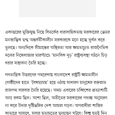
একাত্তরের মুক্তিযুদ্ধ নিয়ে বিতর্কের ধারাবাহিকতায় সরকারের ভেতর
মনস্তাত্ত্বিক দ্বন্দ্ব অন্তর্বর্তীকালীন সরকারকে মনে হচ্ছে দুর্বল করে
তুলছে। অন্যদিকে সীমান্তের অস্থিরতা আর ক্ষমতাচ্যুত রাজনৈতিক
দলের নিষেধাজ্ঞার মারপ্যাঁচে ‘মানবিক দৃঢ়’ রাষ্ট্রব্যবস্থা গঠনে চিড়
ধরার সম্ভাবনা তৈরি হচ্ছে।
গণতান্ত্রিক উত্তরণের পথরেখায় বাংলাদেশ রাষ্ট্রটি ক্ষমতাসীন
গোষ্ঠীদের হাতে ‘বৈষম্যময়’ হয়ে ওঠায় সাধারণ মানুষের রক্তস্নাত
রাজপথ বারবার তৈরি হয়েছে। অথচ এবারের চব্বিশের প্রত্যাশাটি
অন্য রকম ছিল। আশা ছিল, অতীতের সরকারের পদাঙ্ক অনুসরণ
না করে উদার দৃষ্টিভঙ্গির দেশ আমরা গড়ব। অপরাধীরা শাস্তির
কাতারে আসবে, সবার মতামতের মূল্যায়ন ঘটবে। কিন্তু যতই দিন