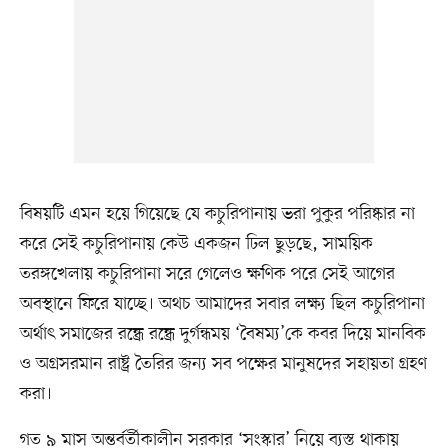
বিষয়টি এমন হয়ে গিয়েছে যে কচুরিপানায় ভরা পুকুর পরিষ্কার না
করে সেই কচুরিপানায় কেউ একজন ঢিল ছুড়ছে, সাময়িক
তরঙ্গখেলায় কচুরিপানা সরে গেলেও ক্ষণিক পরে সেই আগের
অবস্থানে ফিরে যাচ্ছে। অথচ আমাদের সবার লক্ষ্য ছিল কচুরিপানা
অর্থাৎ সমাজের রন্ধ্রে রন্ধ্রে দুর্গন্ধময় ‘বৈষম্য’কে কবর দিয়ে মানবিক
ও অগ্রসরমান রাষ্ট্র তৈরির জন্য সব পক্ষের মানুষদের সহায়তা গ্রহণ
করা।
গত ৯ মাস অন্তর্বর্তীকালীন সরকার ‘সংস্কার’ নিয়ে ব্যস্ত থাকায়