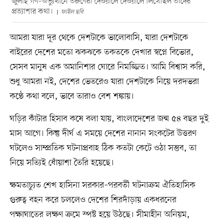
জুলাই গণ–অভ্যুত্থানে তরুণেরা দেওয়ালে দেওয়ালে লিখেছিল তাদের
প্রত্যাশার কথা।
ফাইল ছবি
আমরা যারা দূর থেকে দেশটাকে ভালোবাসি, যারা দেশটাকে
বাইরের দেশের মতো ঝকঝকে তকতকে দেখার স্বপ্নে বিভোর,
সেসব মানুষ এক অমানিশার ঘোরে নিমজ্জিত। আমি বিশ্বাস করি,
শুধু আমরা নই, দেশের ভেতরেও যারা দেশটাকে নিয়ে দরদভরা
কণ্ঠে কথা বলে, ভাবে তারাও বেশ শঙ্কায়।
ঘড়ির কাঁটার হিসাব কষে বলা যায়, বাংলাদেশের জন্ম ৫৪ বছর দুই
মাস আগে। কিন্তু দীর্ঘ এ সময়ে দেশের নানান সংকটের উত্তরণ
ঘটলেও সাম্প্রতিক ঘটনাপ্রবাহ ঠিক কতটা কেটে ওঠা সম্ভব, তা
নিয়ে সত্যিই ধোঁয়াশা তৈরি হয়েছে।
ক্ষমতাচ্যুত শেখ হাসিনা সরকার–পরবর্তী ঘটনাক্রম ঐতিহাসিক
গুরুত্ব বহন করে চললেও দেশের শিরদাঁড়ায় একধরনের
পক্ষাঘাতের লক্ষণ ক্রমে স্পষ্ট হয়ে উঠছে। সীমাহীন অনিয়ম,