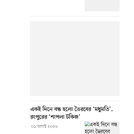
একই দিনে বন্ধ হলো ভৈরবের ‘মধুমতি’,
রংপুরের ‘শাপলা টকিজ’
০১ আগস্ট ২০২৬