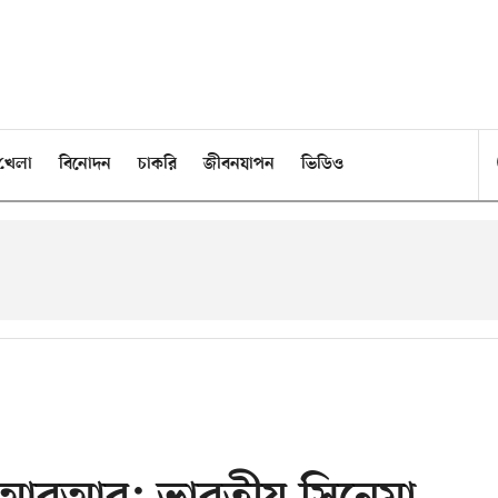
খেলা
বিনোদন
চাকরি
জীবনযাপন
ভিডিও