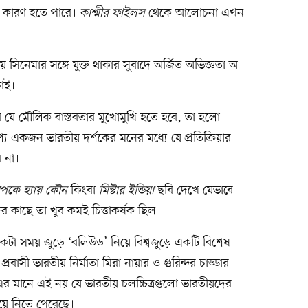
া এর কারণ হতে পারে।
কাশ্মীর ফাইলস
থেকে আলোচনা এখন
 সিনেমার সঙ্গে যুক্ত থাকার সুবাদে অর্জিত অভিজ্ঞতা অ-
চাই।
ের যে মৌলিক বাস্তবতার মুখোমুখি হতে হবে, তা হলো
্য একজন ভারতীয় দর্শকের মনের মধ্যে যে প্রতিক্রিয়ার
ে না।
পকে হ্যায় কৌন
কিংবা
মিস্টার ইন্ডিয়া
ছবি দেখে যেভাবে
ের কাছে তা খুব কমই চিত্তাকর্ষক ছিল।
টা সময় জুড়ে ‘বলিউড’ নিয়ে বিশ্বজুড়ে একটি বিশেষ
রবাসী ভারতীয় নির্মাতা মিরা নায়ার ও গুরিন্দর চাড্ডার
তু এর মানে এই নয় যে ভারতীয় চলচ্চিত্রগুলো ভারতীয়দের
য়ে নিতে পেরেছে।