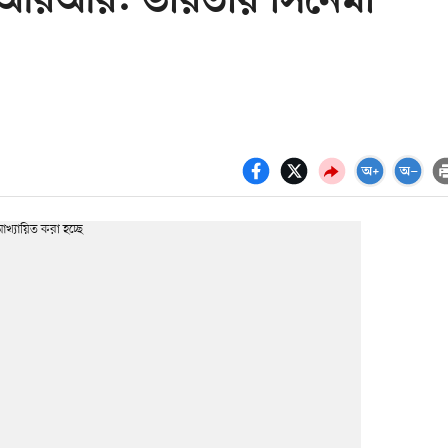
রআরআর: ভারতীয় সিনেমা