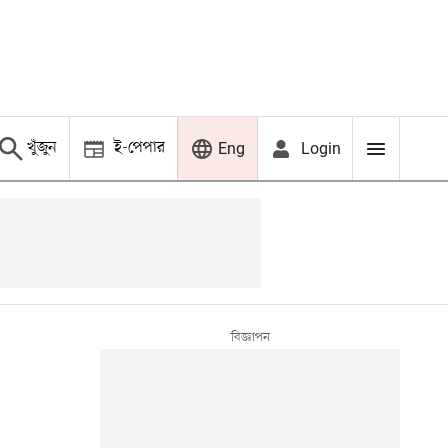
খুঁজুন
ই-পেপার
Login
Eng