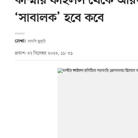
কাশ্মীর ফাইলস থেকে আ
‘সাবালক’ হবে কবে
লেখা:
ভামসি জুলুরি
প্রকাশ: ২৭ ডিসেম্বর ২০২২, ১১: ৩১