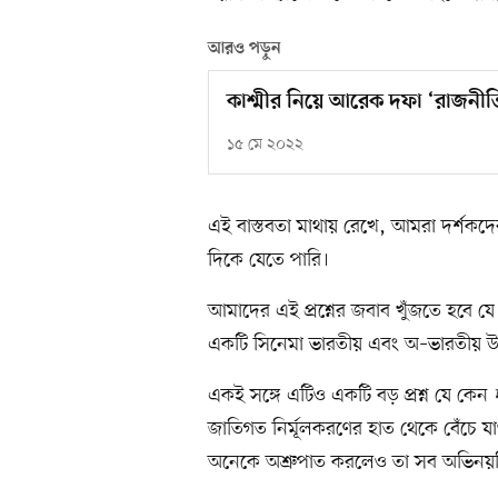
আরও পড়ুন
কাশ্মীর নিয়ে আরেক দফা ‘রাজনীত
১৫ মে ২০২২
এই বাস্তবতা মাথায় রেখে, আমরা দর্শকদের রু
দিকে যেতে পারি।
আমাদের এই প্রশ্নের জবাব খুঁজতে হবে য
একটি সিনেমা ভারতীয় এবং অ–ভারতীয় উভ
একই সঙ্গে এটিও একটি বড় প্রশ্ন যে কেন
জাতিগত নির্মূলকরণের হাত থেকে বেঁচে যা
অনেকে অশ্রুপাত করলেও তা সব অভিনয়শিল্