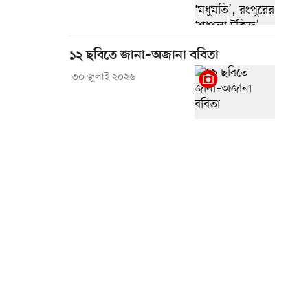
১২ ছবিতে জানা–অজানা ববিতা
৩০ জুলাই ২০২৬