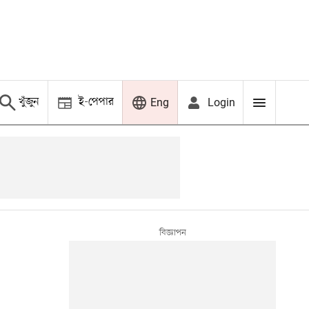
খুঁজুন
ই-পেপার
Login
Eng