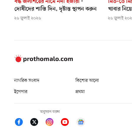
বদ্ধ জলাশয়ের নামে নদী ইজারা
মিড–ডে মিল
দোষীদের শাস্তি দিন, দৃষ্টান্ত স্থাপন করুন
খাবার নিয়ে
২৬ জুলাই ২০২৬
২৬ জুলাই ২০
নাগরিক সংবাদ
কিশোর আলো
ইপেপার
প্রথমা
অনুসরণ করুন