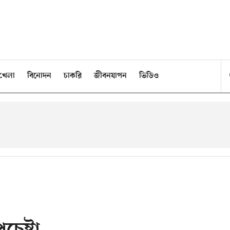
খেলা
বিনোদন
চাকরি
জীবনযাপন
ভিডিও