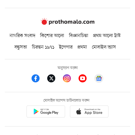
নাগরিক সংবাদ
কিশোর আলো
বিজ্ঞানচিন্তা
প্রথম আলো ট্রাস্ট
বন্ধুসভা
চিরন্তন ১৯৭১
ইপেপার
প্রথমা
মোবাইল ভ্যাস
অনুসরণ করুন
মোবাইল অ্যাপস ডাউনলোড করুন