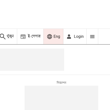
খুঁজুন
ই-পেপার
Login
Eng