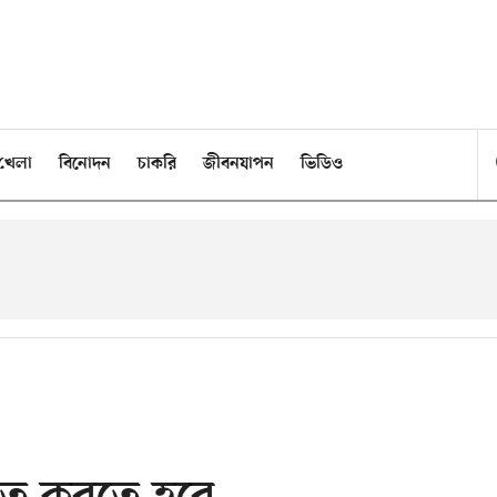
খেলা
বিনোদন
চাকরি
জীবনযাপন
ভিডিও