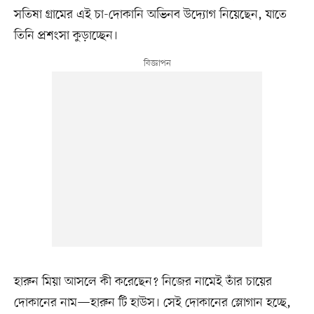
সতিষা গ্রামের এই চা-দোকানি অভিনব উদ্যোগ নিয়েছেন, যাতে
তিনি প্রশংসা কুড়াচ্ছেন।
হারুন মিয়া আসলে কী করেছেন? নিজের নামেই তাঁর চায়ের
দোকানের নাম—হারুন টি হাউস। সেই দোকানের স্লোগান হচ্ছে,