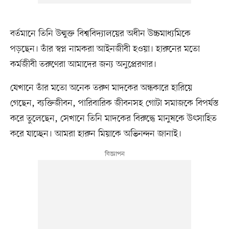
বর্তমানে তিনি উন্মুক্ত বিশ্ববিদ্যালয়ের অধীন উচ্চমাধ্যমিকে
পড়ছেন। তাঁর স্বপ্ন নামকরা আইনজীবী হওয়া। হারুনের মতো
কর্মজীবী তরুণেরা আমাদের জন্য অনুপ্রেরণার।
যেখানে তাঁর মতো অনেক তরুণ মাদকের অন্ধকারে হারিয়ে
গেছেন, ব্যক্তিজীবন, পারিবারিক জীবনসহ গোটা সমাজকে বিপর্যস্ত
করে তুলেছেন, সেখানে তিনি মাদকের বিরুদ্ধে মানুষকে উৎসাহিত
করে যাচ্ছেন। আমরা হারুন মিয়াকে অভিনন্দন জানাই।