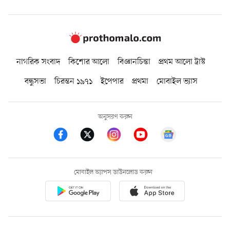
নাগরিক সংবাদ
কিশোর আলো
বিজ্ঞানচিন্তা
প্রথম আলো ট্রাস্ট
বন্ধুসভা
চিরন্তন ১৯৭১
ইপেপার
প্রথমা
মোবাইল ভ্যাস
অনুসরণ করুন
মোবাইল অ্যাপস ডাউনলোড করুন