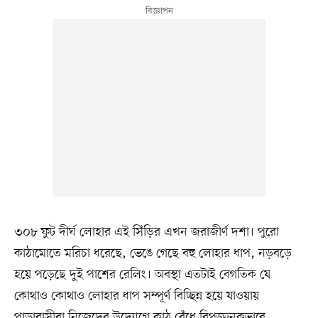
৩০৮ ফুট দীর্ঘ লোহার এই সিঁড়ির এখন জরাজীর্ণ দশা। পুরো
কাঠামোতে মরিচা ধরেছে, ভেঙে গেছে বহু লোহার ধাপ, নড়বড়ে
হয়ে পড়েছে দুই পাশের রেলিং। অবস্থা এতটাই বেগতিক যে
কোথাও কোথাও লোহার ধাপ সম্পূর্ণ বিচ্ছিন্ন হয়ে যাওয়ায়
পাড়াবাসীরা নিজেদের উদ্যোগে কাঠ বেঁধে বিপজ্জনকভাবে