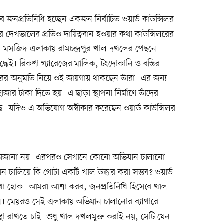
 জনপ্রতিনিধি হচ্ছেন একজন নির্বাচিত ওয়ার্ড কাউন্সিলর।
র দেখভালের প্রতিও দায়িত্ববান হওয়ার কথা কাউন্সিলরের।
াঙা মসজিদ এলাকায় রামচন্দ্রপুর খাল দখলের পেছনে
দ্ধেই। রিকশা গ্যারেজের মালিক, টংদোকানি ও বস্তির
িলরের অনুমতি নিয়ে ওই জায়গায় থাকছেন তাঁরা। এর জন্য
জার টাকা দিতে হয়। এ ছাড়া স্থাপনা নির্মাণে তাঁদের
। যদিও এ অভিযোগ অস্বীকার করেছেন ওয়ার্ড কাউন্সিলর
অজানা নয়। এরপরও সেখানে কোনো অভিযান চালানো
 চালিয়ে কি গোটা একটি খাল উদ্ধার করা সম্ভব? ওয়ার্ড
দেখা হোক। আমরা আশা করব, জনপ্রতিনিধি হিসেবে খাল
। মেয়রও সেই এলাকায় অভিযান চালানোর ব্যাপারে
্থা রাখতে চাই। শুধু খাল দখলমুক্ত করাই নয়, সেটি যেন