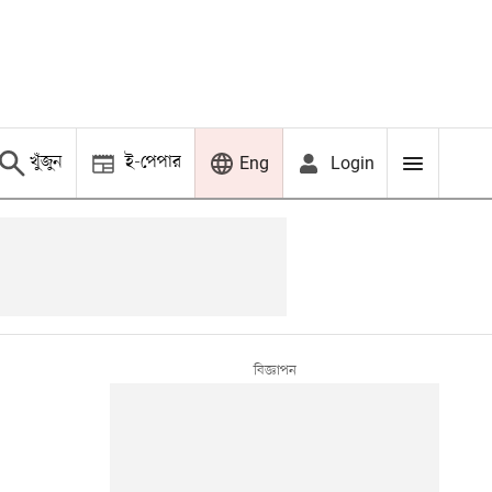
খুঁজুন
ই-পেপার
Login
Eng