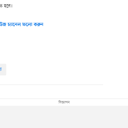
ে হবে।
উজ চ্যানেল ফলো করুন
য়