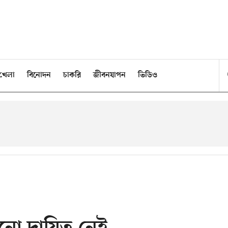
খেলা
বিনোদন
চাকরি
জীবনযাপন
ভিডিও