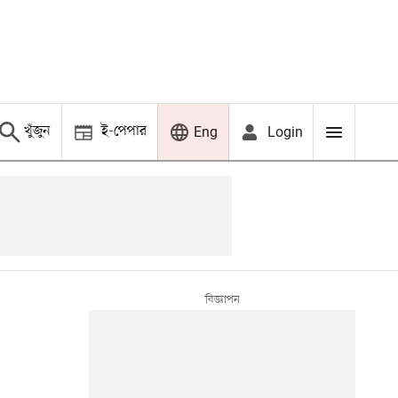
খুঁজুন
ই-পেপার
Login
Eng