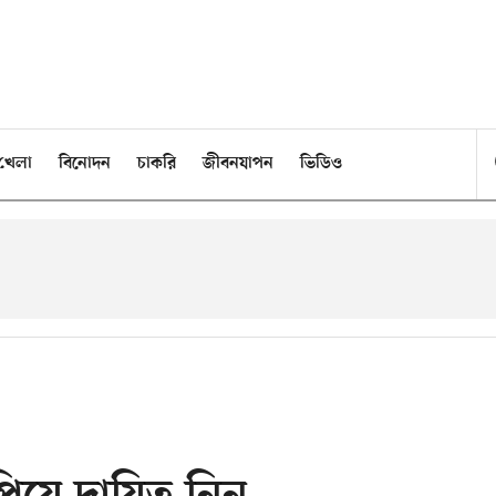
খেলা
বিনোদন
চাকরি
জীবনযাপন
ভিডিও