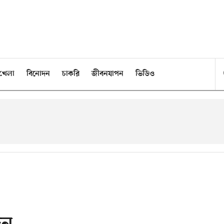
খেলা
বিনোদন
চাকরি
জীবনযাপন
ভিডিও