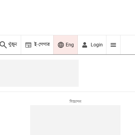
খুঁজুন
ই-পেপার
Login
Eng