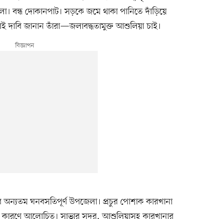
। বন্ধ দোকানপাট। সড়কে জমে থাকা পানিতে দাঁড়িয়ে
কটাই দাবি জানান তাঁরা—জলাবদ্ধতামুক্ত আশুলিয়া চাই।
র অন্যতম ঘনবসতিপূর্ণ উপজেলা। প্রচুর পোশাক কারখানা
নানা কারণে আলোচিত। সাভার সদর, আশুলিয়াসহ কারখানার