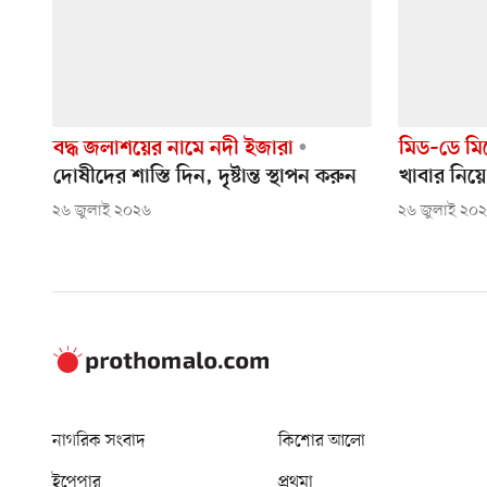
বদ্ধ জলাশয়ের নামে নদী ইজারা
মিড–ডে মিল
দোষীদের শাস্তি দিন, দৃষ্টান্ত স্থাপন করুন
খাবার নিয়ে
২৬ জুলাই ২০২৬
২৬ জুলাই ২০
নাগরিক সংবাদ
কিশোর আলো
ইপেপার
প্রথমা