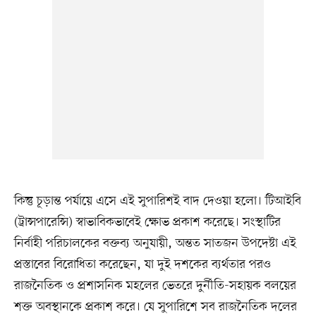
কিন্তু চূড়ান্ত পর্যায়ে এসে এই সুপারিশই বাদ দেওয়া হলো। টিআইবি
(ট্রান্সপারেন্সি) স্বাভাবিকভাবেই ক্ষোভ প্রকাশ করেছে। সংস্থাটির
নির্বাহী পরিচালকের বক্তব্য অনুযায়ী, অন্তত সাতজন উপদেষ্টা এই
প্রস্তাবের বিরোধিতা করেছেন, যা দুই দশকের ব্যর্থতার পরও
রাজনৈতিক ও প্রশাসনিক মহলের ভেতরে দুর্নীতি-সহায়ক বলয়ের
শক্ত অবস্থানকে প্রকাশ করে। যে সুপারিশে সব রাজনৈতিক দলের