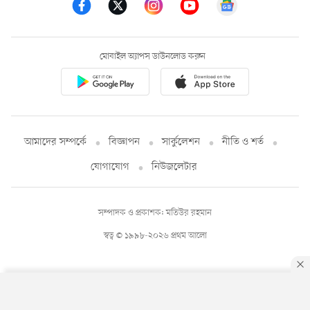
মোবাইল অ্যাপস ডাউনলোড করুন
আমাদের সম্পর্কে
বিজ্ঞাপন
সার্কুলেশন
নীতি ও শর্ত
যোগাযোগ
নিউজলেটার
সম্পাদক ও প্রকাশক: মতিউর রহমান
স্বত্ব © ১৯৯৮-২০২৬ প্রথম আলো