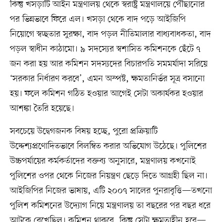
কিন্তু খসড়াটি আইন মন্ত্রণালয় থেকে স্বরাষ্ট্র মন্ত্রণালয়ে পৌঁছানোর
পর ভিন্নভাবে ফিরে এল। খসড়া থেকে বাদ পড়ে আইজিপি
নিয়োগে স্বচ্ছতার সুরক্ষা, বাদ পড়ল নীতিমালার বাধ্যবাধকতা, বাদ
পড়ল স্বাধীন কাঠামো। ৯ সদস্যের স্বশাসিত কমিশনকে ছেঁটে ৭
জন করা হয় আর কমিশন সদস্যদের বিচারপতি সমমর্যাদা সরিয়ে
‘সরকার নির্ধারণ করবে’, এমন অস্পষ্ট, ক্ষমতানির্ভর সূত্র বসানো
হয়। ফলে কমিশন গঠিত হওয়ার আগেই সেটা অকার্যকর হওয়ার
আশঙ্কা তৈরি হয়েছে।
সবচেয়ে উদ্বেগজনক বিষয় হচ্ছে, পুরো প্রক্রিয়াটি
উদ্দেশ্যপ্রণোদিতভাবে বিলম্বিত করার অভিযোগ উঠেছে। পুলিশের
উচ্চপর্যায়ের কর্মকর্তাদের বক্তব্য অনুসারে, মন্ত্রণালয় কখনোই
পুলিশের ওপর থেকে নিজের নিয়ন্ত্রণ ছেড়ে দিতে আগ্রহী ছিল না।
আইজিপির নিজের ভাষায়, এটি ২০০৭ সালের পুনরাবৃত্তি—তখনো
পুলিশ কমিশনের উদ্যোগ নিয়ে মন্ত্রণালয় তা বছরের পর বছর ধরে
আটকে রেখেছিল। কমিশন থাকবে, কিন্তু সেটা ক্ষমতাহীন হবে—