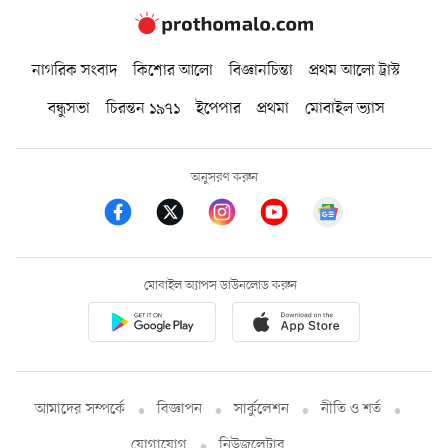
নাগরিক সংবাদ
কিশোর আলো
বিজ্ঞানচিন্তা
প্রথম আলো ট্রাস্ট
বন্ধুসভা
চিরন্তন ১৯৭১
ইপেপার
প্রথমা
মোবাইল ভ্যাস
অনুসরণ করুন
মোবাইল অ্যাপস ডাউনলোড করুন
আমাদের সম্পর্কে
বিজ্ঞাপন
সার্কুলেশন
নীতি ও শর্ত
যোগাযোগ
নিউজলেটার