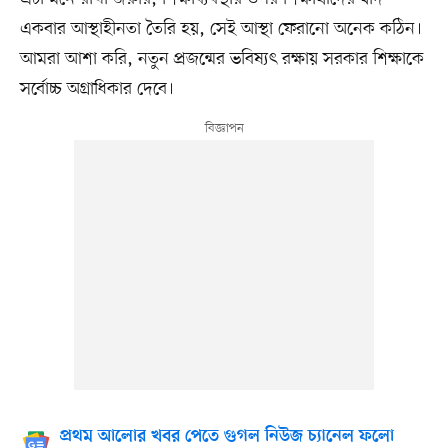
একবার আস্থাহীনতা তৈরি হয়, সেই আস্থা ফেরানো অনেক কঠিন।
আমরা আশা করি, নতুন প্রজন্মের ভবিষ্যৎ রক্ষায় সরকার শিক্ষাকে
সর্বোচ্চ অগ্রাধিকার দেবে।
প্রথম আলোর খবর পেতে গুগল নিউজ চ্যানেল ফলো