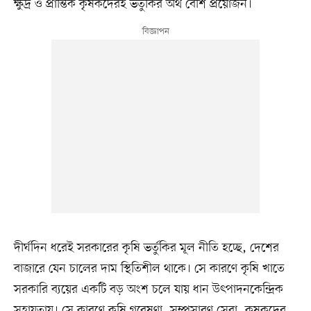
ক্ষুদ্র ও প্রান্তিক কৃষকদেরই ভর্তুকির অর্থ বেশি প্রয়োজন।
দীর্ঘদিন ধরেই সরকারের কৃষি ভর্তুকির মূল নীতি হচ্ছে, দেশের
বাজারে যেন চালের দাম স্থিতিশীল থাকে। সে কারণে কৃষি খাতে
সরকারি ব্যয়ের একটি বড় অংশ চলে যায় ধান উৎপাদনকেন্দ্রিক
সহায়তায়। সে কারণে কৃষি গবেষণা, সম্প্রসারণ সেবা, কৃষকদের