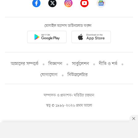
মোবাইল অ্যাপস ডাউনলোড করুন
আমাদের সম্পর্কে
বিজ্ঞাপন
সার্কুলেশন
নীতি ও শর্ত
যোগাযোগ
নিউজলেটার
সম্পাদক ও প্রকাশক: মতিউর রহমান
স্বত্ব © ১৯৯৮-২০২৬ প্রথম আলো