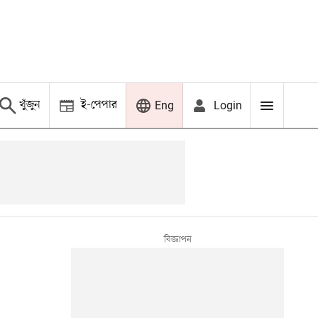
খুঁজুন
ই-পেপার
Login
Eng