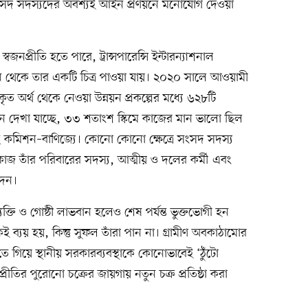
সদ সদস্যদের অবশ্যই আইন প্রণয়নে মনোযোগ দেওয়া
বজনপ্রীতি হতে পারে, ট্রান্সপারেন্সি ইন্টারন্যাশনাল
ন থেকে তার একটি চিত্র পাওয়া যায়। ২০২০ সালে আওয়ামী
 অর্থ থেকে নেওয়া উন্নয়ন প্রকল্পের মধ্যে ৬২৮টি
বেদনে দেখা যাচ্ছে, ৩৩ শতাংশ স্কিমে কাজের মান ভালো ছিল
ে কমিশন–বাণিজ্যে। কোনো কোনো ক্ষেত্রে সংসদ সদস্য
র কাজ তাঁর পরিবারের সদস্য, আত্মীয় ও দলের কর্মী এবং
দেন।
িছু ব্যক্তি ও গোষ্ঠী লাভবান হলেও শেষ পর্যন্ত ভুক্তভোগী হন
 ব্যয় হয়, কিন্তু সুফল তাঁরা পান না। গ্রামীণ অবকাঠামোর
ে গিয়ে স্থানীয় সরকারব্যবস্থাকে কোনোভাবেই ‘ঠুঁটো
প্রীতির পুরোনো চক্রের জায়গায় নতুন চক্র প্রতিষ্ঠা করা