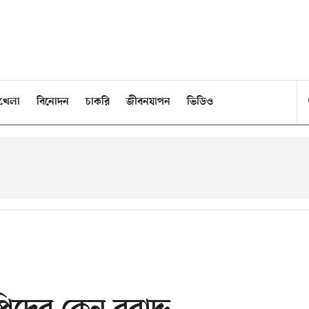
খেলা
বিনোদন
চাকরি
জীবনযাপন
ভিডিও