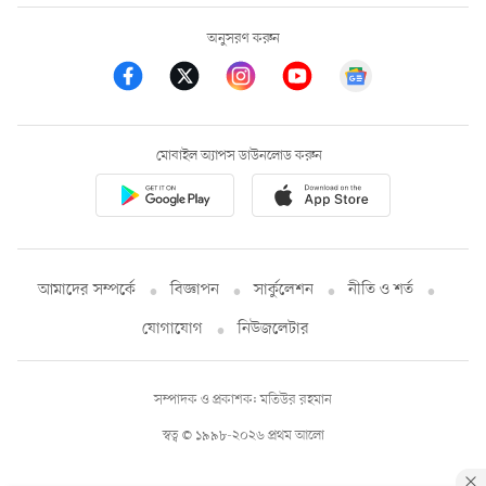
অনুসরণ করুন
মোবাইল অ্যাপস ডাউনলোড করুন
আমাদের সম্পর্কে
বিজ্ঞাপন
সার্কুলেশন
নীতি ও শর্ত
যোগাযোগ
নিউজলেটার
সম্পাদক ও প্রকাশক: মতিউর রহমান
স্বত্ব © ১৯৯৮-২০২৬ প্রথম আলো