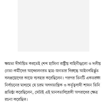
ক্ষমতা দীর্ঘায়িত করতেই শেখ হাসিনা রাষ্ট্রীয় বাহিনীগুলো ও দলীয়
নেতা-কর্মীদের আন্দোলনরত ছাত্র-জনতার বিরুদ্ধে আইনবহির্ভূত
বলপ্রয়োগের কাজে ব্যবহার করেছিলেন। পরপর তিনটি একতরফা
নির্বাচনের মাধ্যমে যে চরম অগণতান্ত্রিক ও কর্তৃত্ববাদী শাসন তিনি
প্রতিষ্ঠা করেছিলেন, সেটাই এই মানবতাবিরোধী অপরাধের ক্ষেত্র
রচনা করেছিল।