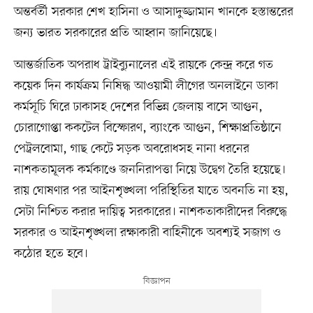
অন্তর্বর্তী সরকার শেখ হাসিনা ও আসাদুজ্জামান খানকে হস্তান্তরের
জন্য ভারত সরকারের প্রতি আহ্বান জানিয়েছে।
আন্তর্জাতিক অপরাধ ট্রাইব্যুনালের এই রায়কে কেন্দ্র করে গত
কয়েক দিন কার্যক্রম নিষিদ্ধ আওয়ামী লীগের অনলাইনে ডাকা
কর্মসূচি ঘিরে ঢাকাসহ দেশের বিভিন্ন জেলায় বাসে আগুন,
চোরাগোপ্তা ককটেল বিস্ফোরণ, ব্যাংকে আগুন, শিক্ষাপ্রতিষ্ঠানে
পেট্রলবোমা, গাছ কেটে সড়ক অবরোধসহ নানা ধরনের
নাশকতামূলক কর্মকাণ্ডে জননিরাপত্তা নিয়ে উদ্বেগ তৈরি হয়েছে।
রায় ঘোষণার পর আইনশৃঙ্খলা পরিস্থিতির যাতে অবনতি না হয়,
সেটা নিশ্চিত করার দায়িত্ব সরকারের। নাশকতাকারীদের বিরুদ্ধে
সরকার ও আইনশৃঙ্খলা রক্ষাকারী বাহিনীকে অবশ্যই সজাগ ও
কঠোর হতে হবে।