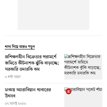
খাদ্য নিয়ে আরও পড়ুন
প্রশিক্ষণহীন বিক্রেতার পরামর্শে
জমিতে কীটনাশক ঝুঁকি বাড়াচ্ছে;
সরকারি তদারকি কম
৬ ঘণ্টা আগে
ঢাকায় অ্যারাবিয়ান খাবারের
উৎসব
০৭ আগস্ট ২০২৬