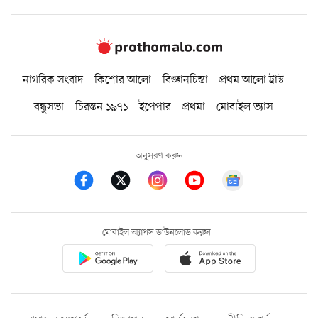
নাগরিক সংবাদ
কিশোর আলো
বিজ্ঞানচিন্তা
প্রথম আলো ট্রাস্ট
বন্ধুসভা
চিরন্তন ১৯৭১
ইপেপার
প্রথমা
মোবাইল ভ্যাস
অনুসরণ করুন
মোবাইল অ্যাপস ডাউনলোড করুন