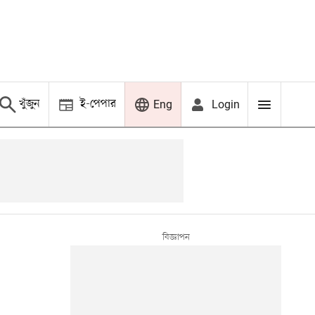
খুঁজুন
ই-পেপার
Login
Eng