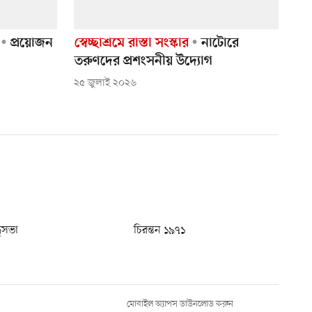
প্রয়োজন
স্বেচ্ছাশ্রমে রাস্তা সংস্কার
নাটোরে
তরুণদের প্রশংসনীয় উদ্যোগ
২৫ জুলাই ২০২৬
ধুসভা
চিরন্তন ১৯৭১
মোবাইল অ্যাপস ডাউনলোড করুন