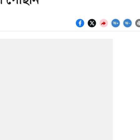
াণ পৌঁছান