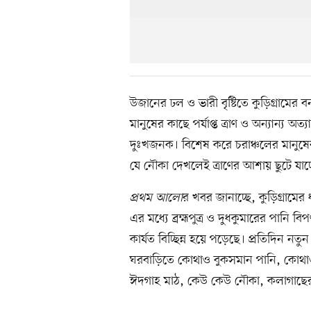
উজানের ঢল ও ভারী বৃষ্টিতে কুড়িগ্রামের বন্
মানুষের কাছে পর্যাপ্ত ত্রাণ ও অন্যান্য
দুঃখজনক। বিশেষ করে চরাঞ্চলের মানুষের
যে নৌকা দেখলেই ত্রাণের আশায় ছুটে যাচ্
প্রথম আলো
র খবর জানাচ্ছে, কুড়িগ্রামের 
এর মধ্যে ব্রহ্মপুত্র ও দুধকুমারের পানি
কার্যত বিচ্ছিন্ন হয়ে পড়েছে। প্রতিদিন নত
ঘরবাড়িতে কোথাও বুকসমান পানি, কোথাও 
ঈদগাহ মাঠ, কেউ কেউ নৌকা, কলাগাছের