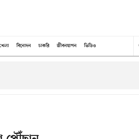
খেলা
বিনোদন
চাকরি
জীবনযাপন
ভিডিও