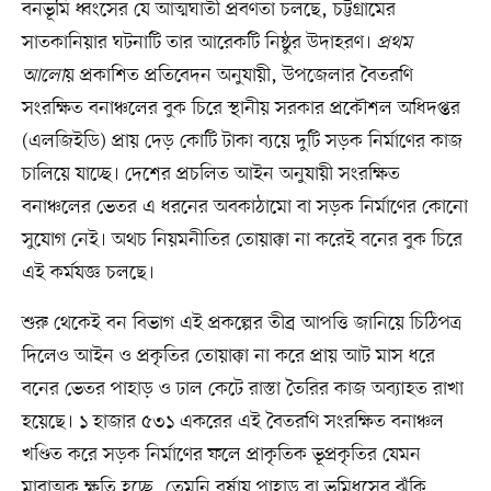
বনভূমি ধ্বংসের যে আত্মঘাতী প্রবণতা চলছে, চট্টগ্রামের
সাতকানিয়ার ঘটনাটি তার আরেকটি নিষ্ঠুর উদাহরণ।
প্রথম
আলো
য় প্রকাশিত প্রতিবেদন অনুযায়ী, উপজেলার বৈতরণি
সংরক্ষিত বনাঞ্চলের বুক চিরে স্থানীয় সরকার প্রকৌশল অধিদপ্তর
(এলজিইডি) প্রায় দেড় কোটি টাকা ব্যয়ে দুটি সড়ক নির্মাণের কাজ
চালিয়ে যাচ্ছে। দেশের প্রচলিত আইন অনুযায়ী সংরক্ষিত
বনাঞ্চলের ভেতর এ ধরনের অবকাঠামো বা সড়ক নির্মাণের কোনো
সুযোগ নেই। অথচ নিয়মনীতির তোয়াক্কা না করেই বনের বুক চিরে
এই কর্মযজ্ঞ চলছে।
শুরু থেকেই বন বিভাগ এই প্রকল্পের তীব্র আপত্তি জানিয়ে চিঠিপত্র
দিলেও আইন ও প্রকৃতির তোয়াক্কা না করে প্রায় আট মাস ধরে
বনের ভেতর পাহাড় ও ঢাল কেটে রাস্তা তৈরির কাজ অব্যাহত রাখা
হয়েছে। ১ হাজার ৫৩১ একরের এই বৈতরণি সংরক্ষিত বনাঞ্চল
খণ্ডিত করে সড়ক নির্মাণের ফলে প্রাকৃতিক ভূপ্রকৃতির যেমন
মারাত্মক ক্ষতি হচ্ছে, তেমনি বর্ষায় পাহাড় বা ভূমিধসের ঝুঁকি