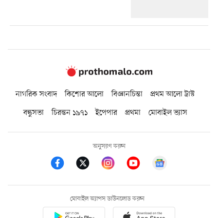
নাগরিক সংবাদ
কিশোর আলো
বিজ্ঞানচিন্তা
প্রথম আলো ট্রাস্ট
বন্ধুসভা
চিরন্তন ১৯৭১
ইপেপার
প্রথমা
মোবাইল ভ্যাস
অনুসরণ করুন
মোবাইল অ্যাপস ডাউনলোড করুন