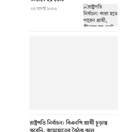
০৭ আগস্ট ২০২৬
রাষ্ট্রপতি নির্বাচন: বিএনপি প্রার্থী চূড়ান্ত
করেনি, জামায়াতের বৈঠক কাল