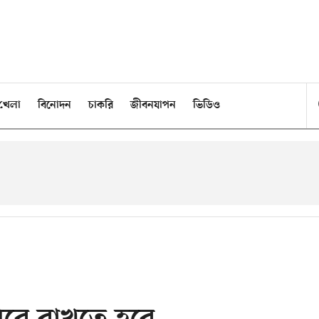
খেলা
বিনোদন
চাকরি
জীবনযাপন
ভিডিও