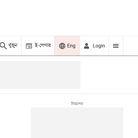
খুঁজুন
ই-পেপার
Login
Eng