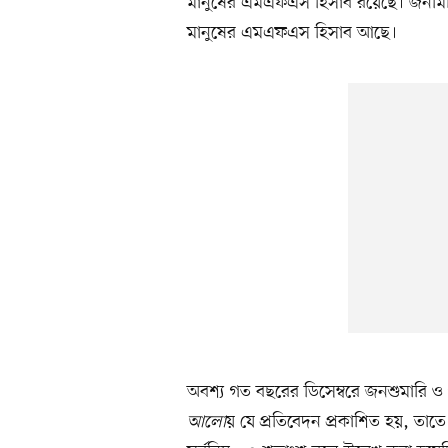
মানুষের এমএফএস হিসাব রয়েছে। জনমি
মানুষের এমএফএস হিসাব আছে।
অবশ্য গত বছরের ডিসেম্বরে জনশুমারি ও 
আলো
য় যে প্রতিবেদন প্রকাশিত হয়, তা