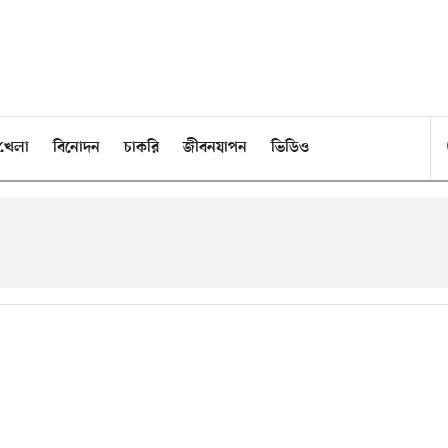
খেলা
বিনোদন
চাকরি
জীবনযাপন
ভিডিও