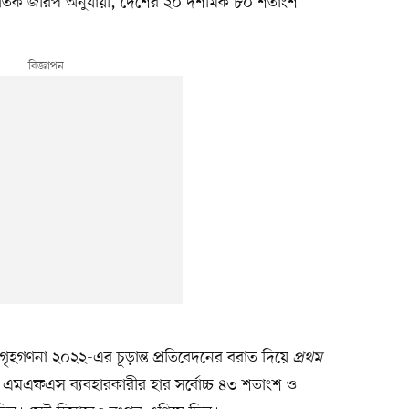
তিক জরিপ অনুযায়ী, দেশের ২০ দশমিক ৮০ শতাংশ
গৃহগণনা ২০২২-এর চূড়ান্ত প্রতিবেদনের বরাত দিয়ে
প্রথম
তে এমএফএস ব্যবহারকারীর হার সর্বোচ্চ ৪৩ শতাংশ ও