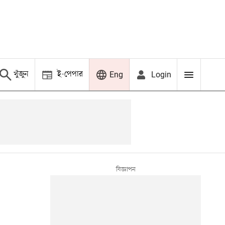
খুঁজুন
ই-পেপার
Login
Eng