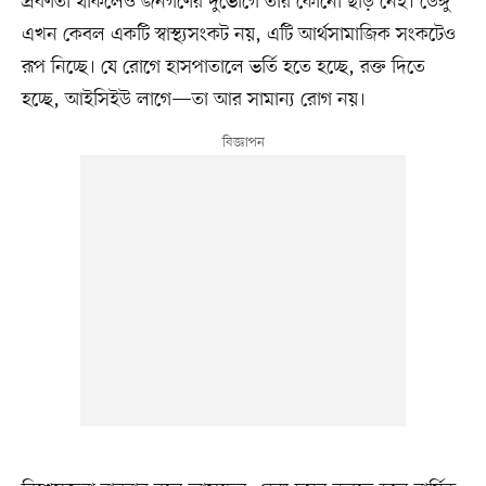
প্রবণতা থাকলেও জনগণের দুর্ভোগে তার কোনো ছাড় নেই। ডেঙ্গু
এখন কেবল একটি স্বাস্থ্যসংকট নয়, এটি আর্থসামাজিক সংকটেও
রূপ নিচ্ছে। যে রোগে হাসপাতালে ভর্তি হতে হচ্ছে, রক্ত দিতে
হচ্ছে, আইসিইউ লাগে—তা আর সামান্য রোগ নয়।