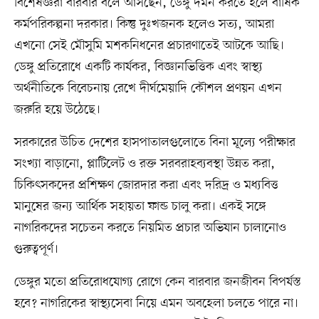
বিশেষজ্ঞরা বারবার বলে আসছেন, ডেঙ্গু দমন করতে হলে বার্ষিক
কর্মপরিকল্পনা দরকার। কিন্তু দুঃখজনক হলেও সত্য, আমরা
এখনো সেই মৌসুমি মশকনিধনের প্রচারণাতেই আটকে আছি।
ডেঙ্গু প্রতিরোধে একটি কার্যকর, বিজ্ঞানভিত্তিক এবং স্বাস্থ্য
অর্থনীতিকে বিবেচনায় রেখে দীর্ঘমেয়াদি কৌশল প্রণয়ন এখন
জরুরি হয়ে উঠেছে।
সরকারের উচিত দেশের হাসপাতালগুলোতে বিনা মূল্যে পরীক্ষার
সংখ্যা বাড়ানো, প্লাটিলেট ও রক্ত সরবরাহব্যবস্থা উন্নত করা,
চিকিৎসকদের প্রশিক্ষণ জোরদার করা এবং দরিদ্র ও মধ্যবিত্ত
মানুষের জন্য আর্থিক সহায়তা ফান্ড চালু করা। একই সঙ্গে
নাগরিকদের সচেতন করতে নিয়মিত প্রচার অভিযান চালানোও
গুরুত্বপূর্ণ।
ডেঙ্গুর মতো প্রতিরোধযোগ্য রোগে কেন বারবার জনজীবন বিপর্যস্ত
হবে? নাগরিকের স্বাস্থ্যসেবা নিয়ে এমন অবহেলা চলতে পারে না।