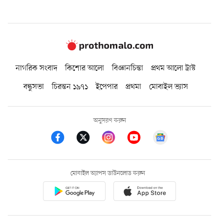
নাগরিক সংবাদ
কিশোর আলো
বিজ্ঞানচিন্তা
প্রথম আলো ট্রাস্ট
বন্ধুসভা
চিরন্তন ১৯৭১
ইপেপার
প্রথমা
মোবাইল ভ্যাস
অনুসরণ করুন
মোবাইল অ্যাপস ডাউনলোড করুন