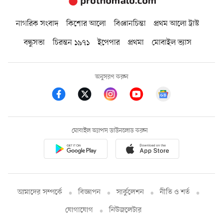
নাগরিক সংবাদ
কিশোর আলো
বিজ্ঞানচিন্তা
প্রথম আলো ট্রাস্ট
বন্ধুসভা
চিরন্তন ১৯৭১
ইপেপার
প্রথমা
মোবাইল ভ্যাস
অনুসরণ করুন
মোবাইল অ্যাপস ডাউনলোড করুন
আমাদের সম্পর্কে
বিজ্ঞাপন
সার্কুলেশন
নীতি ও শর্ত
যোগাযোগ
নিউজলেটার