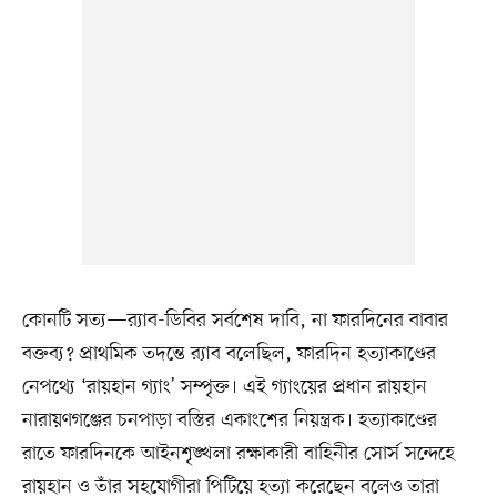
কোনটি সত্য—র‍্যাব-ডিবির সর্বশেষ দাবি, না ফারদিনের বাবার
বক্তব্য? প্রাথমিক তদন্তে র‍্যাব বলেছিল, ফারদিন হত্যাকাণ্ডের
নেপথ্যে ‘রায়হান গ্যাং’ সম্পৃক্ত। এই গ্যাংয়ের প্রধান রায়হান
নারায়ণগঞ্জের চনপাড়া বস্তির একাংশের নিয়ন্ত্রক। হত্যাকাণ্ডের
রাতে ফারদিনকে আইনশৃঙ্খলা রক্ষাকারী বাহিনীর সোর্স সন্দেহে
রায়হান ও তাঁর সহযোগীরা পিটিয়ে হত্যা করেছেন বলেও তারা